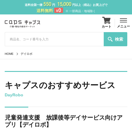
550
15,000
送料全国一律
円
円以上（税込）お買上げで
0
送料無料
¥
※ 一部商品・地域除く
メニュー
カート
検索
HOME
デイロボ
キャプスのおすすめサービス
DayRobo
児童発達支援 放課後等デイサービス向けア
プリ【デイロボ】