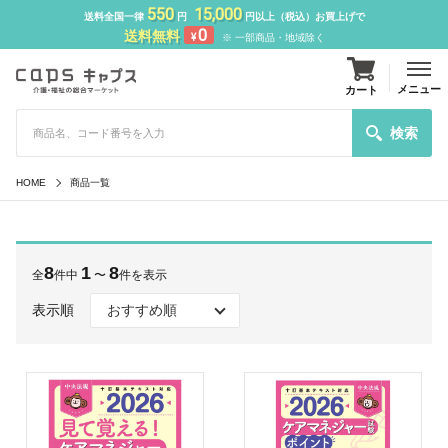
550
15,000
送料全国一律
円
円以上（税込）お買上げで
0
送料無料
¥
※ 一部商品・地域除く
メニュー
カート
検索
HOME
商品一覧
8
1
8
全
件中
〜
件を表示
表示順