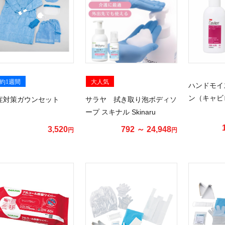
約1週間
大人気
ハンドモイ
ン（キャビ
症対策ガウンセット
サラヤ 拭き取り泡ボディソ
ープ スキナル Skinaru
3,520
792 ～ 24,948
円
円