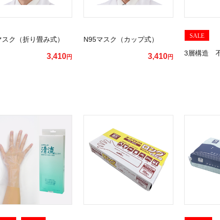
SALE
5マスク（折り畳み式）
N95マスク（カップ式）
3層構造 
3,410
3,410
円
円