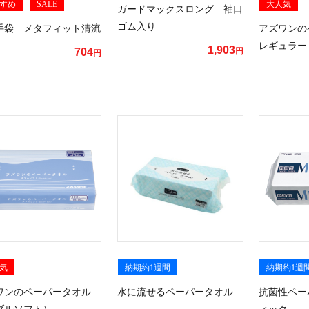
すめ
SALE
大人気
ガードマックスロング 袖口
ゴム入り
手袋 メタフィット清流
アズワン
レギュラー
1,903
704
円
円
気
納期約1週間
納期約1週
ワンのペーパータオル
水に流せるペーパータオル
抗菌性ペー
ブルソフト）
ィック