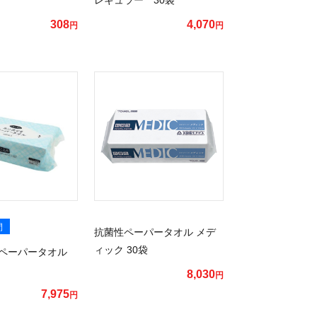
308
4,070
円
円
間
抗菌性ペーパータオル メデ
ィック 30袋
るペーパータオル
8,030
円
7,975
円