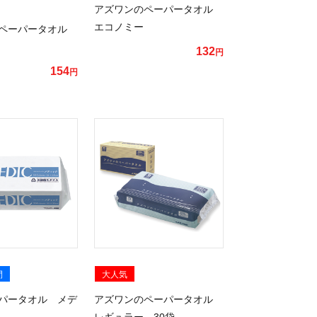
アズワンのペーパータオル
エコノミー
のペーパータオル
132
円
154
円
間
大人気
パータオル メデ
アズワンのペーパータオル
レギュラー 30袋