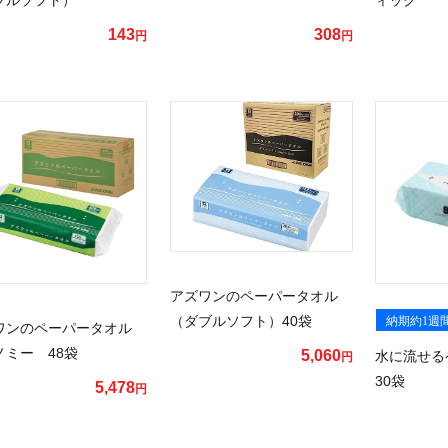
143
308
円
円
アズワンのペーパータオル
（ダブルソフト）40袋
納期約1週
ワンのペーパータオル
ノミー 48袋
5,060
水に流せ
円
30袋
5,478
円