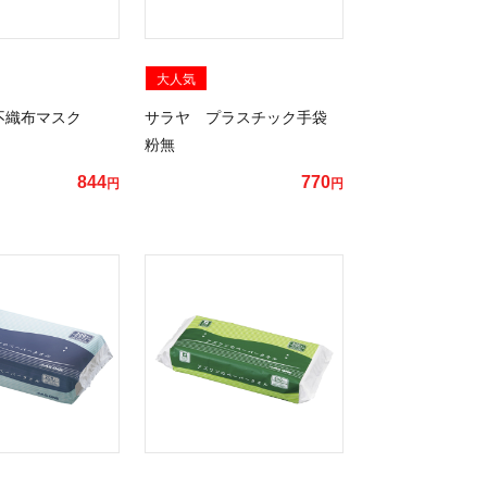
大人気
不織布マスク
サラヤ プラスチック手袋
粉無
844
770
円
円