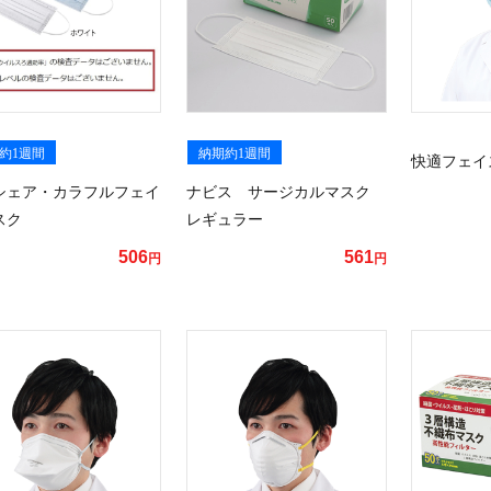
約1週間
納期約1週間
快適フェイ
シェア・カラフルフェイ
ナビス サージカルマスク
スク
レギュラー
506
561
円
円