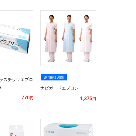
納期約1週間
ラスチックエプロ
）
ナビガードエプロン
770
円
1,375
円