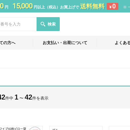
0
15,000
送料無料
0
円
円以上（税込）お買上げで
¥
※ 
検索
ての方へ
お支払い・出荷について
よくあ
42
1
42
件中
〜
件を表示