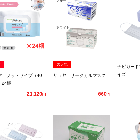
W
大人気
ナビガード
イズ
ヤ フットワイプ（40
サラヤ サージカルマスク
24梱
21,120
660
円
円