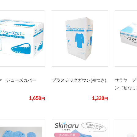
ヤ シューズカバー
プラスチックガウン(袖つき)
サラヤ プ
ン（袖なし
1,650
1,320
円
円