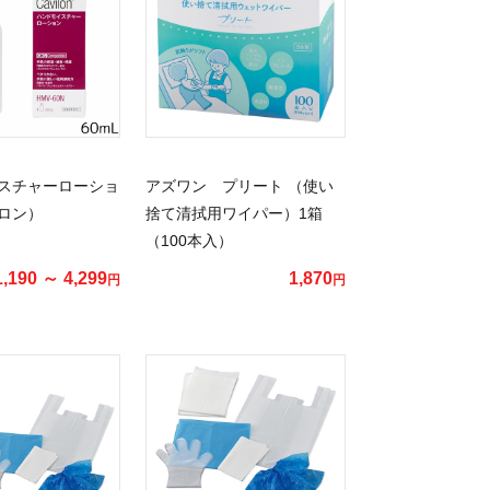
スチャーローショ
アズワン プリート （使い
ロン）
捨て清拭用ワイパー）1箱
（100本入）
1,190 ～ 4,299
1,870
円
円