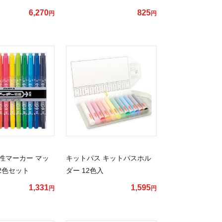
6,270
825
円
円
性マーカー マッ
キットパス キットパスホル
2色セット
ダー 12色入
1,331
1,595
円
円