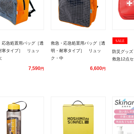
SALE
・応急処置用バッグ［透
救急・応急処置用バッグ［透
耐寒タイプ］ リュッ
明・耐寒タイプ］ リュッ
防災グッズ
大
ク・中
救急12点
7,590
6,600
円
円