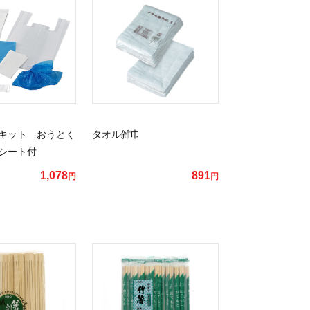
キット おうとく
タオル雑巾
シート付
1,078
891
円
円