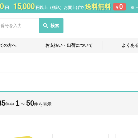
0
15,000
送料無料
0
円
円以上（税込）お買上げで
¥
※ 
検索
ての方へ
お支払い・出荷について
よくあ
85
1
50
件中
〜
件を表示