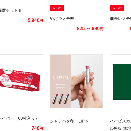
NEW
NEW
備蓄セットⅡ
めだつメモ帳
細長いメモ
5,940
円
825 ～ 990
円
ワイパー（80枚入り）
シャチハタ印 LIPIN
ハイビスカ
748
ル黒板 無地 
円