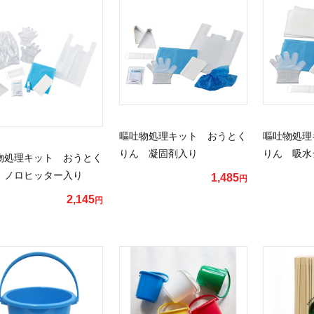
嘔吐物処理キット おうとく
嘔吐物処理
りん 凝固剤入り
りん 吸水
物処理キット おうとく
 ノロヒッター入り
1,485
円
2,145
円