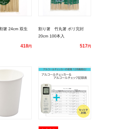
箸 24cm 双生
割り箸 竹丸箸 ポリ完封
20cm 100本入
418
517
円
円