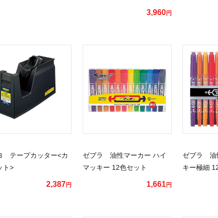
3,960
円
ヨ テープカッター<カ
ゼブラ 油性マーカー ハイ
ゼブラ 油
ット>
マッキー 12色セット
キー極細 1
2,387
1,661
円
円