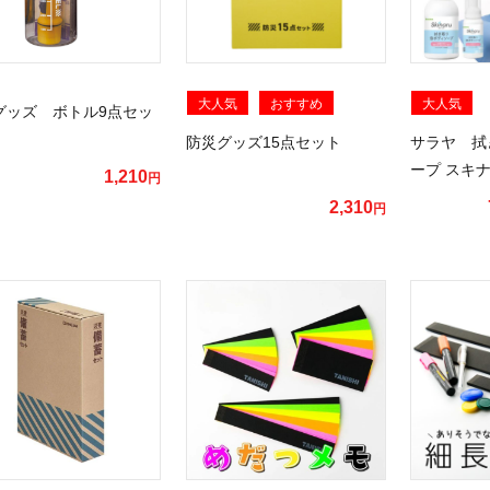
大人気
おすすめ
大人気
グッズ ボトル9点セッ
防災グッズ15点セット
サラヤ 拭
ープ スキナル
1,210
円
2,310
円