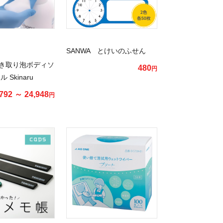
SANWA とけいのふせん
き取り泡ボディソ
480
円
 Skinaru
792 ～ 24,948
円