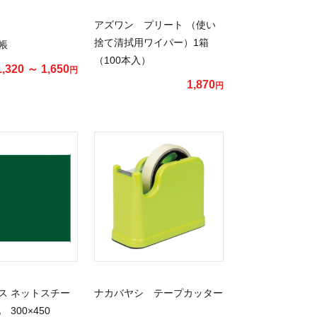
アズワン プリート （使い
捨て清拭用ワイパー）1箱
帳
（100本入）
1,320 ～ 1,650
円
1,870
円
ス ネットスチー
ナカバヤシ テープカッター
300×450