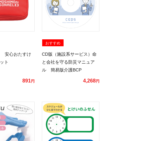
おすすめ
 安心おたすけ
CD版（施設系サービス）命
セット
と会社を守る防災マニュア
ル 簡易版介護BCP
891
4,268
円
円