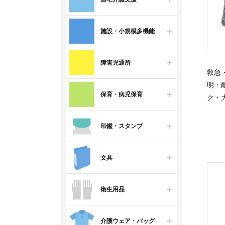
施設・小規模多機能
障害児通所
救急
明・
保育・病児保育
ク・
印鑑・スタンプ
文具
衛生用品
介護ウェア・バッグ