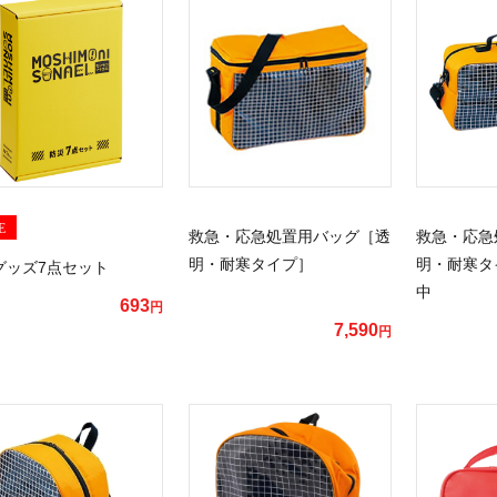
E
救急・応急処置用バッグ［透
救急・応急
明・耐寒タイプ］
明・耐寒タ
グッズ7点セット
中
693
円
7,590
円