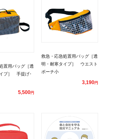
救急・応急処置用バッグ［透
明・耐寒タイプ］ ウエスト
処置用バッグ［透
ポーチ小
イプ］ 手提げ･
3,190
円
5,500
円