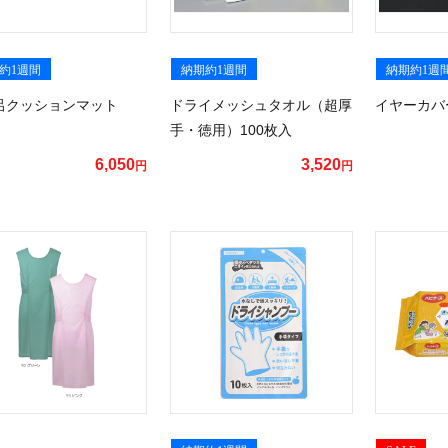
約1週間
納期約1週間
納期約1週
呂クッションマット
ドライメッシュタオル（超厚
イヤーカバ
手・徳用）100枚入
6,050
3,520
円
円