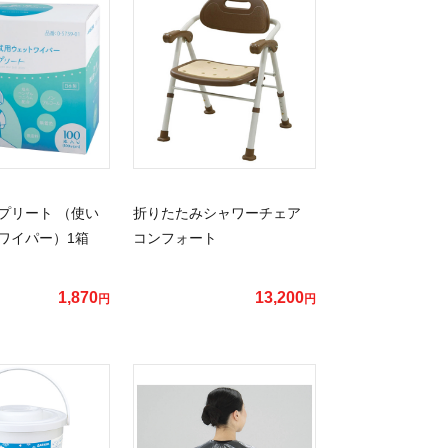
プリート （使い
折りたたみシャワーチェア
ワイパー）1箱
コンフォート
）
1,870
13,200
円
円