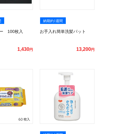
間
納期約1週間
ー 100枚入
お手入れ簡単洗髪パット
1,430
13,200
円
円