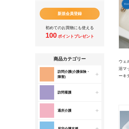
新規会員登録
初めてのお買物にも使える
100
ポイントプレゼント
商品カテゴリー
ウェ
浴マ
訪問介護(介護保険・
ーキ
障害)
訪問看護
通所介護
居宅介護支援