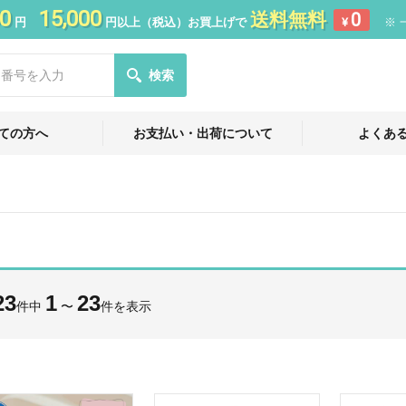
0
15,000
送料無料
0
円
円以上（税込）お買上げで
¥
※ 
検索
ての方へ
お支払い・出荷について
よくあ
23
1
23
件中
〜
件を表示