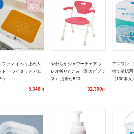
ルファン すべり止め入
やわらかシャワーチェア ク
アズワン 
ット トライタッチ ハロ
レオ折りたたみ（防カビプラ
捨て清拭用
ティ
ス） 肘掛付520
（100本入
5,348
32,300
円
円