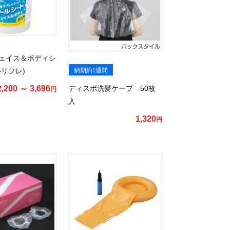
ェイス＆ボディシ
納期約1週間
ルリフレ)
ディスポ洗髪ケープ 50枚
2,200 ～ 3,696
円
入
1,320
円