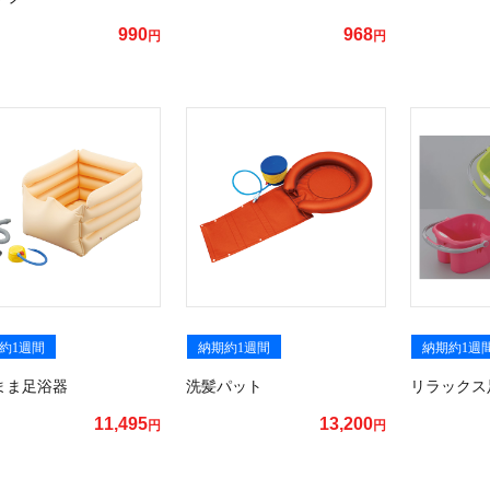
990
968
円
円
約1週間
納期約1週間
納期約1週
まま足浴器
洗髪パット
リラックス
11,495
13,200
円
円