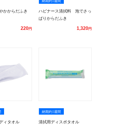
納期約1週間
やかからだふき
ハビナース清拭料 泡でさっ
ぱりからだふき
220
1,320
円
円
間
納期約1週間
ディタオル
清拭用ディスポタオル