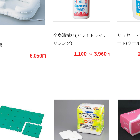
全身清拭料(アラ！ドライナ
サラヤ フ
リシング)
ート(クー
槽
1,100 ～ 3,960
円
6,050
円