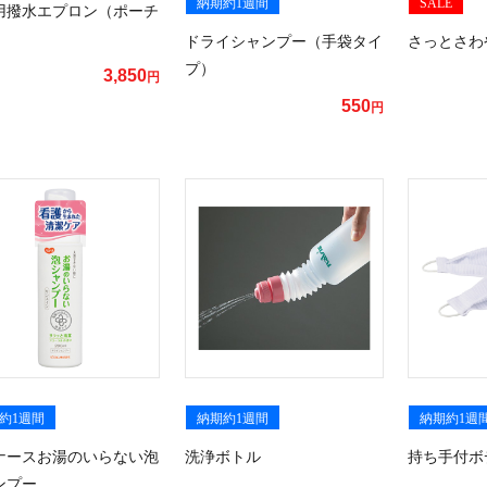
納期約1週間
SALE
用撥水エプロン（ポーチ
ドライシャンプー（手袋タイ
さっとさわ
プ）
3,850
円
550
円
約1週間
納期約1週間
納期約1週
ナースお湯のいらない泡
洗浄ボトル
持ち手付ボ
ンプー