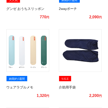
グンゼ おうちスリッポン
2wayポーチ
770
2,090
円
円
納期約1週間
SALE
ウェアラブルメモ
介助用手袋
1,320
2,200
円
円