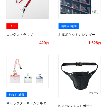
SALE
納期約1週間
ロングストラップ
お薬ポケットカレンダー
420
1,628
円
円
納期約1週間
キャラクターネームホルダ
KAZENウエストポーチ