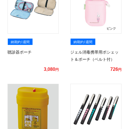
納期約1週間
納期約1週間
聴診器ポーチ
ジェル消毒携帯用ポシェッ
ト＆ポーチ（ベルト付）
3,080
726
円
円