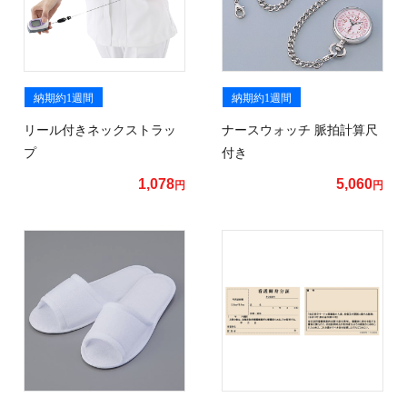
納期約1週間
納期約1週間
リール付きネックストラッ
ナースウォッチ 脈拍計算尺
プ
付き
1,078
5,060
円
円