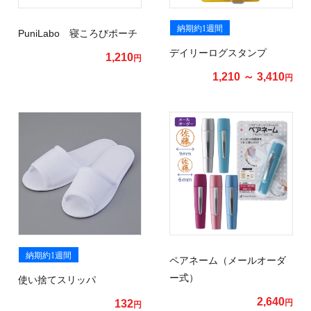
納期約1週間
PuniLabo 寝ころびポーチ
デイリーログスタンプ
1,210
円
1,210 ～ 3,410
円
納期約1週間
ペアネーム（メールオーダ
ー式）
使い捨てスリッパ
2,640
132
円
円