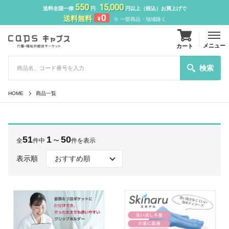
550
15,000
送料全国一律
円
円以上（税込）お買上げで
0
送料無料
¥
※ 一部商品・地域除く
メニュー
カート
検索
HOME
商品一覧
51
1
50
全
件中
〜
件を表示
表示順