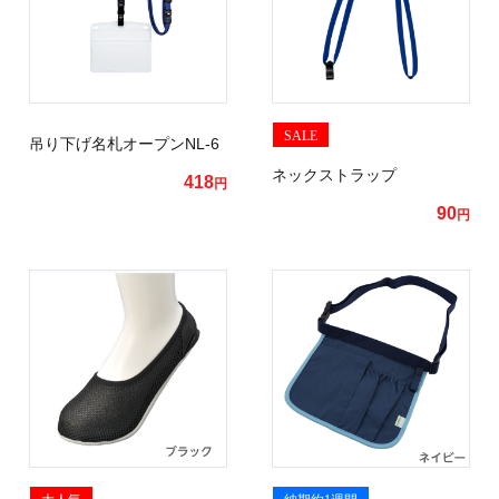
SALE
吊り下げ名札オープンNL-6
ネックストラップ
418
円
90
円
大人気
納期約1週間