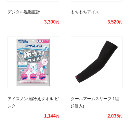
デジタル温湿度計
もちもちアイス
3,300
3,520
円
円
アイスノン 極冷えタオル ピ
クールアームスリーブ 1組
ンク
(2個入)
1,144
2,035
円
円