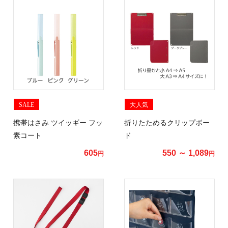
SALE
大人気
携帯はさみ ツイッギー フッ
折りたためるクリップボー
素コート
ド
605
550 ～ 1,089
円
円