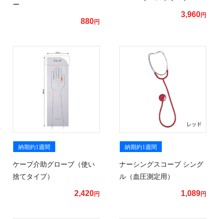
ー
3,960
円
880
円
納期約1週間
納期約1週間
ケープ介助グローブ（使い
ナーシングスコープ シング
捨てタイプ）
ル（血圧測定用）
2,420
1,089
円
円