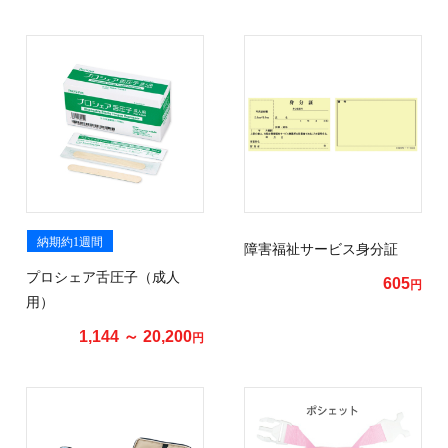
納期約1週間
障害福祉サービス身分証
プロシェア舌圧子（成人
605
円
用）
1,144 ～ 20,200
円