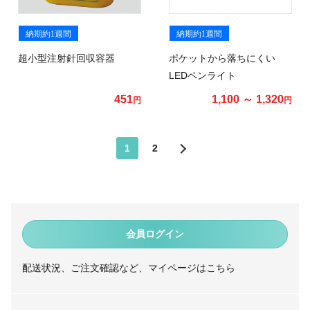
納期約1週間
納期約1週間
超小型注射針回収容器
ポケットから落ちにくい
LEDペンライト
451
1,100 ～ 1,320
円
円
1
2
会員ログイン
配送状況、ご注文確認など、マイページはこちら