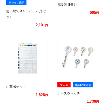
納期約1週間
看護師身分証
使い捨てスリッパ 20足セ
605
円
ット
2,101
円
大人気
納期約1週間
お薬ポケット
ナースウォッチ
1,628
円
1,738
円