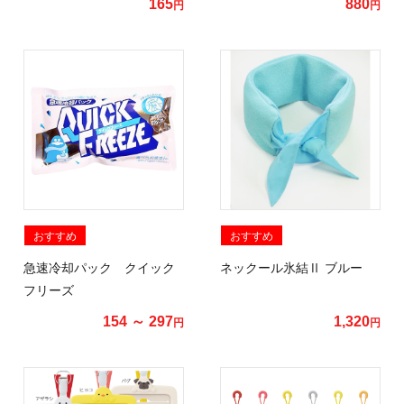
165
880
円
円
おすすめ
おすすめ
急速冷却パック クイック
ネックール氷結Ⅱ ブルー
フリーズ
154 ～ 297
1,320
円
円