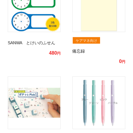
ケアマネ向け
SANWA とけいのふせん
備忘録
480
円
0
円