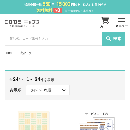
550
15,000
送料全国一律
円
円以上（税込）お買上げで
0
送料無料
¥
※ 一部商品・地域除く
メニュー
カート
検索
HOME
商品一覧
24
1
24
全
件中
〜
件を表示
表示順