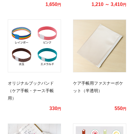
1,650
1,210 ～ 3,410
円
円
オリジナルブックバンド
ケア手帳用ファスナーポケ
（ケア手帳・ナース手帳
ット（半透明）
用）
330
550
円
円