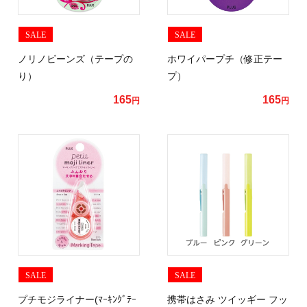
SALE
SALE
ノリノビーンズ（テープの
ホワイパープチ（修正テー
り）
プ）
165
165
円
円
SALE
SALE
プチモジライナー(ﾏｰｷﾝｸﾞﾃｰ
携帯はさみ ツイッギー フッ