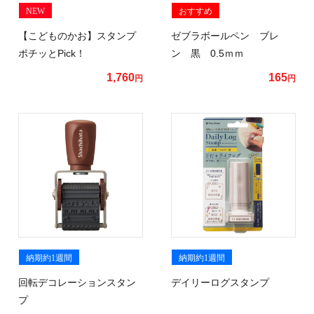
NEW
おすすめ
【こどものかお】スタンプ
ゼブラボールペン ブレ
ポチッとPick！
ン 黒 0.5ｍｍ
1,760
165
円
円
納期約1週間
納期約1週間
回転デコレーションスタン
デイリーログスタンプ
プ