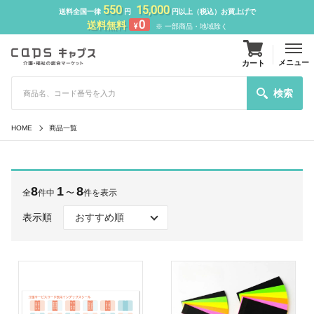
550
15,000
送料全国一律
円
円以上（税込）お買上げで
0
送料無料
¥
※ 一部商品・地域除く
メニュー
カート
検索
HOME
商品一覧
8
1
8
全
件中
〜
件を表示
表示順