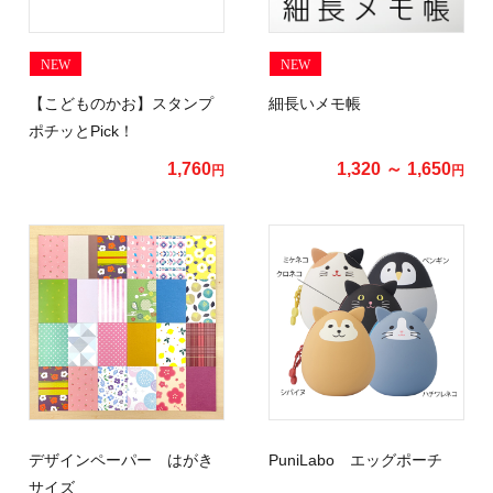
NEW
NEW
【こどものかお】スタンプ
細長いメモ帳
ポチッとPick！
1,760
1,320 ～ 1,650
円
円
デザインペーパー はがき
PuniLabo エッグポーチ
サイズ