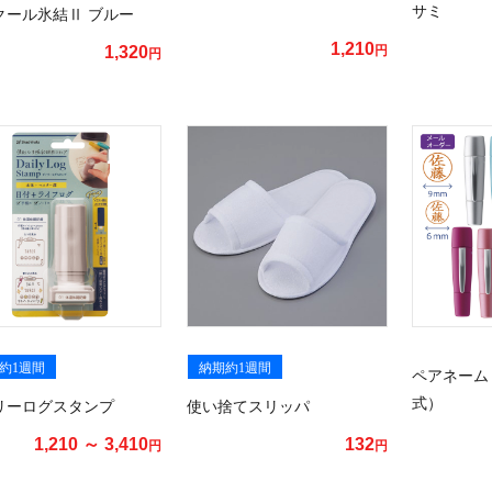
サミ
クール氷結Ⅱ ブルー
1,210
1,320
円
円
約1週間
納期約1週間
ペアネーム
式）
リーログスタンプ
使い捨てスリッパ
1,210 ～ 3,410
132
円
円