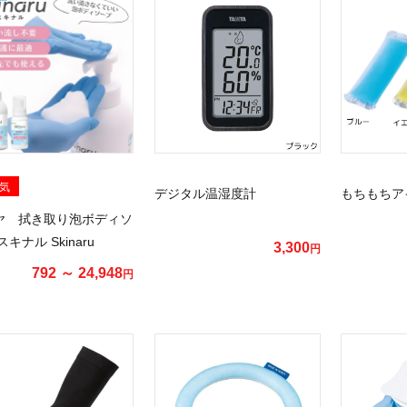
気
デジタル温湿度計
もちもちア
ヤ 拭き取り泡ボディソ
スキナル Skinaru
3,300
円
792 ～ 24,948
円