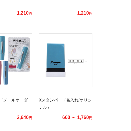
1,210
1,210
円
円
（メールオーダー
Xスタンパー（名入れ/オリジ
ナル）
2,640
660 ～ 1,760
円
円