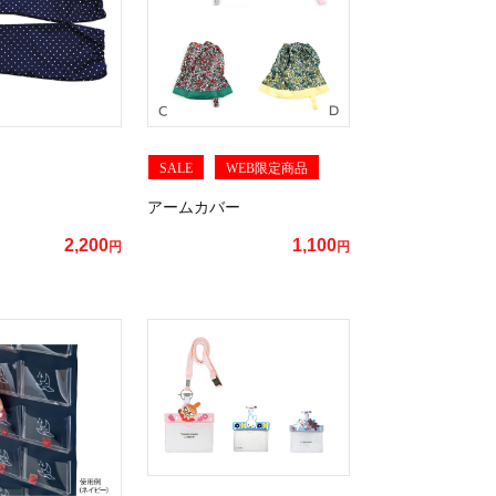
SALE
WEB限定商品
アームカバー
2,200
1,100
円
円