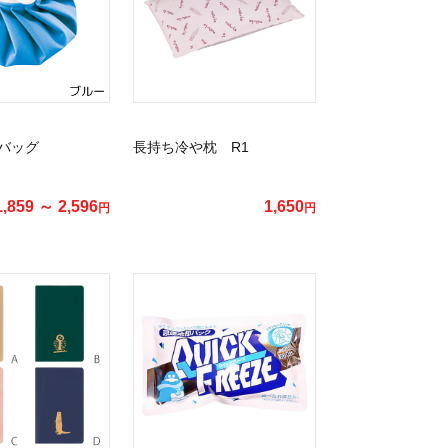
バッグ
長持ち冷や枕 R1
1,859 ～ 2,596
1,650
円
円