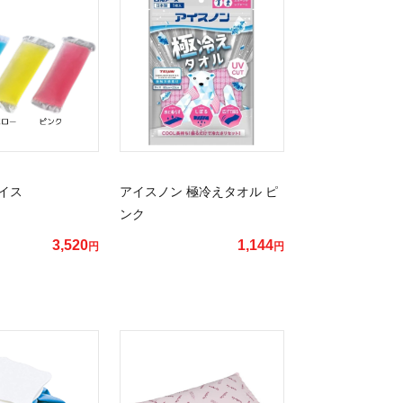
イス
アイスノン 極冷えタオル ピ
ンク
3,520
1,144
円
円