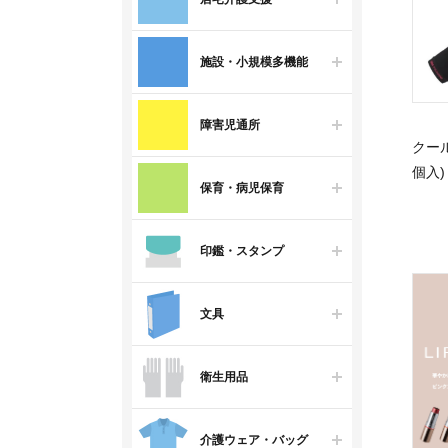
施設・小規模多機能
障害児通所
クール
個入)
保育・病児保育
印鑑・スタンプ
文具
衛生用品
介護ウェア・バッグ