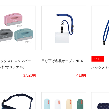
SALE
エックス）スタンパー
吊り下げ名札オープンNL-6
入れ/オリジナル）
ネックスト
3,520
418
円
円