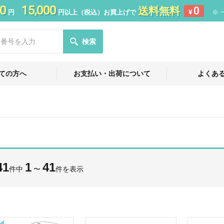
0
15,000
送料無料
0
円
円以上（税込）お買上げで
¥
※ 
検索
ての方へ
お支払い・出荷について
よくあ
41
1
41
件中
〜
件を表示