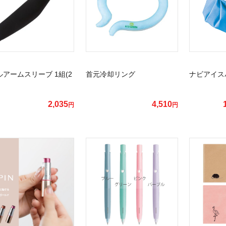
アームスリーブ 1組(2
首元冷却リング
ナビアイス
2,035
4,510
円
円