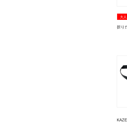
大人
折り
KAZ