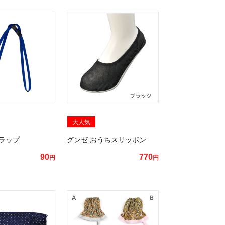
大人気
ラップ
グンゼ おうちスリッポン
90
770
円
円