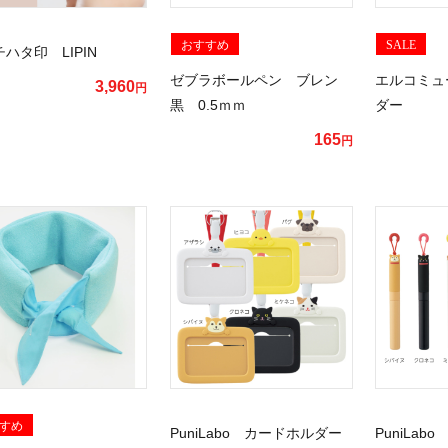
おすすめ
SALE
ハタ印 LIPIN
ゼブラボールペン ブレン
エルコミュ
3,960
円
黒 0.5ｍｍ
ダー
165
円
すめ
PuniLabo カードホルダー
PuniLa