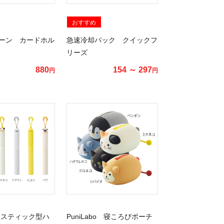
おすすめ
ーン カードホル
急速冷却パック クイックフ
リーズ
880
154 ～ 297
円
円
bo スティック型ハ
PuniLabo 寝ころびポーチ