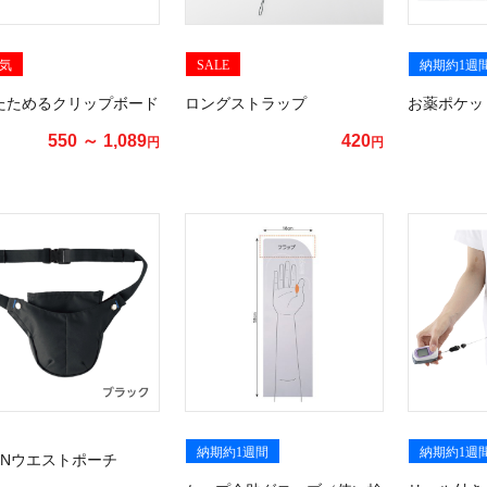
気
SALE
納期約1週
たためるクリップボード
ロングストラップ
お薬ポケッ
550 ～ 1,089
420
円
円
納期約1週間
納期約1週
ENウエストポーチ