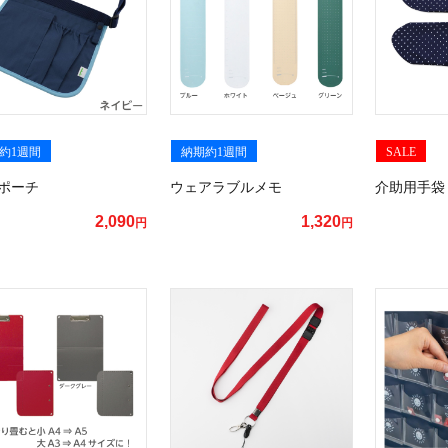
約1週間
納期約1週間
SALE
yポーチ
ウェアラブルメモ
介助用手袋
2,090
1,320
円
円