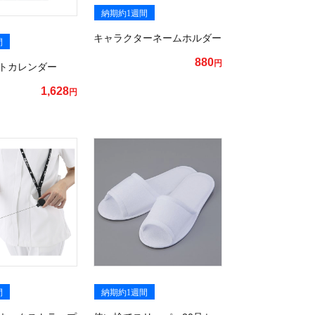
納期約1週間
キャラクターネームホルダー
間
880
円
トカレンダー
1,628
円
間
納期約1週間