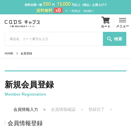
550
15,000
送料全国一律
円
円以上（税込）お買上げで
0
送料無料
¥
※ 一部商品・地域除く
メニュー
カート
検索
HOME
会員登録
新規会員登録
Member Registration
会員情報入力
会員情報確認
登録完了
会員情報登録