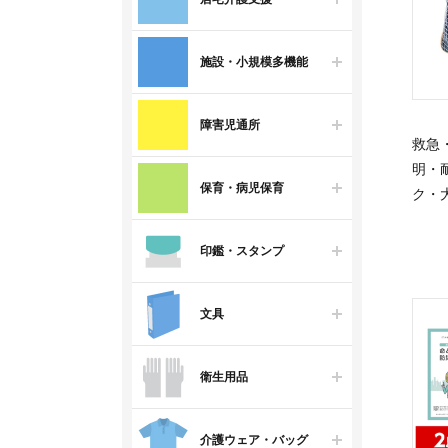
施設・小規模多機能
障害児通所
救急
明・
保育・病児保育
ク・
印鑑・スタンプ
文具
衛生用品
介護ウェア・バッグ