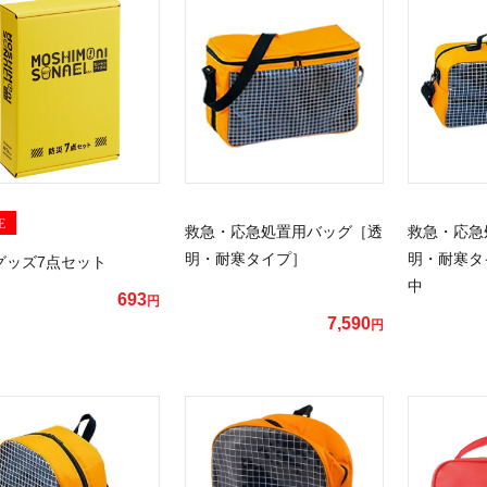
E
救急・応急処置用バッグ［透
救急・応急
明・耐寒タイプ］
明・耐寒タ
グッズ7点セット
中
693
円
7,590
円