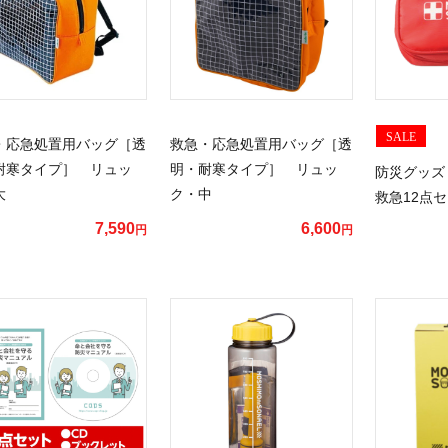
SALE
・応急処置用バッグ［透
救急・応急処置用バッグ［透
耐寒タイプ］ リュッ
明・耐寒タイプ］ リュッ
防災グッズ
大
ク・中
救急12点
7,590
6,600
円
円