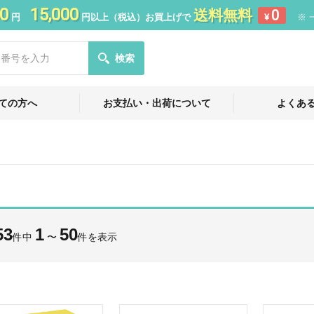
0
15,000
送料無料
0
円
円以上（税込）お買上げで
¥
※ 
検索
ての方へ
お支払い・出荷について
よくあ
53
1
50
件中
〜
件を表示