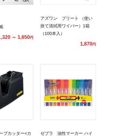
アズワン プリート （使い
捨て清拭用ワイパー）1箱
帳
（100本入）
1,320 ～ 1,650
円
1,870
円
ープカッター<カ
ゼブラ 油性マーカー ハイ