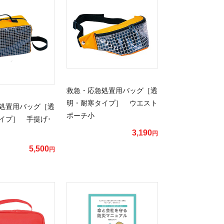
救急・応急処置用バッグ［透
明・耐寒タイプ］ ウエスト
処置用バッグ［透
ポーチ小
イプ］ 手提げ･
3,190
円
5,500
円