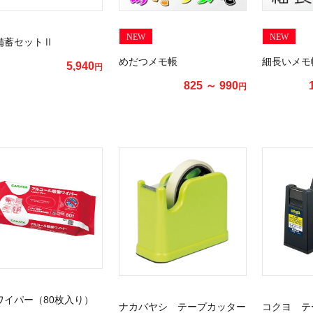
NEW
NEW
備蓄セットⅡ
めだつメモ帳
細長いメモ
5,940
円
825 ～ 990
円
ワイパー（80枚入り）
ナカバヤシ テープカッター
コクヨ テ