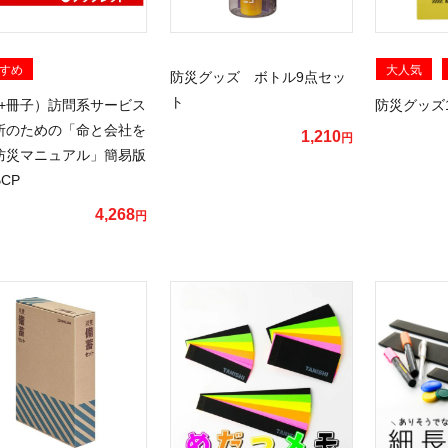
すめ
大人気
防災グッズ ボトル9点セッ
ト
D+冊子）訪問系サービス
防災グッズ
所のための「命と会社を
1,210
円
防災マニュアル」簡易版
CP
4,268
円