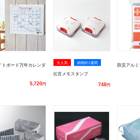
大人気
納期約1週間
イトボード万年カレンダ
防災アルミ
伝言メモスタンプ
5,720
円
748
円