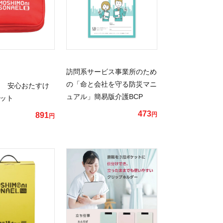
訪問系サービス事業所のため
の「命と会社を守る防災マニ
 安心おたすけ
ュアル」簡易版介護BCP
セット
473
891
円
円