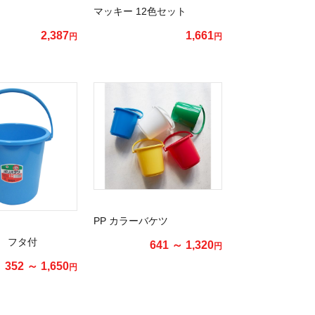
マッキー 12色セット
2,387
1,661
円
円
PP カラーバケツ
 フタ付
641 ～ 1,320
円
352 ～ 1,650
円