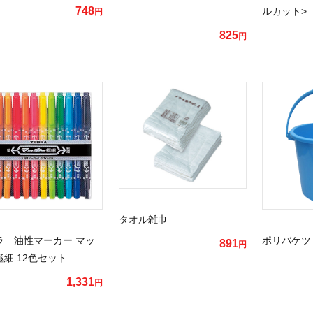
748
ルカット>
円
825
円
タオル雑巾
ラ 油性マーカー マッ
ポリバケツ
891
円
細 12色セット
1,331
円