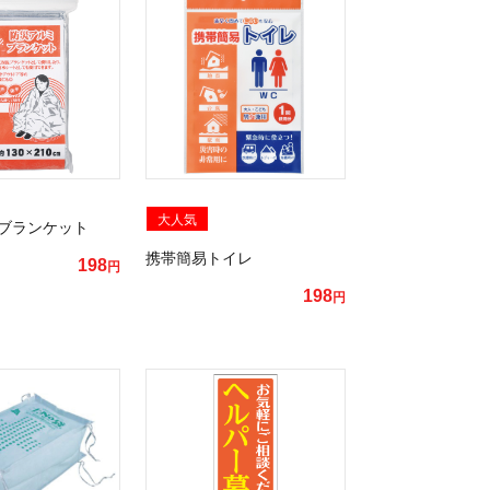
大人気
ブランケット
携帯簡易トイレ
198
円
198
円