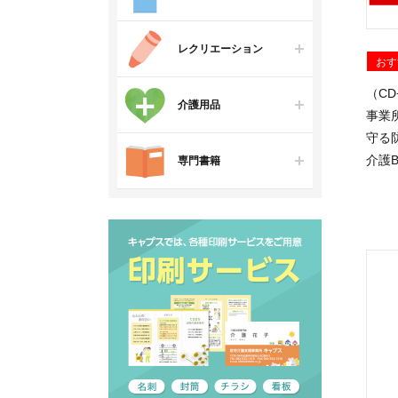
レクリエーション
おす
（C
介護用品
事業
守る
介護B
専門書籍