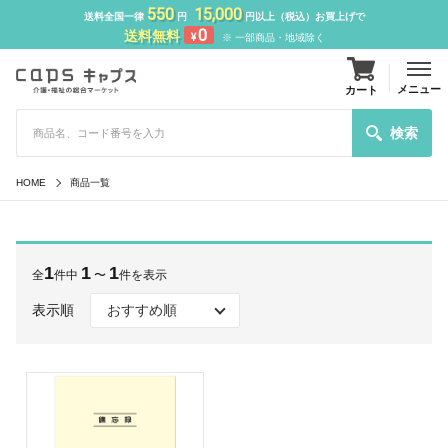
550
15,000
送料全国一律
円
円以上（税込）お買上げで
0
送料無料
¥
※ 一部商品・地域除く
メニュー
カート
検索
HOME
商品一覧
1
1
1
全
件中
〜
件を表示
表示順