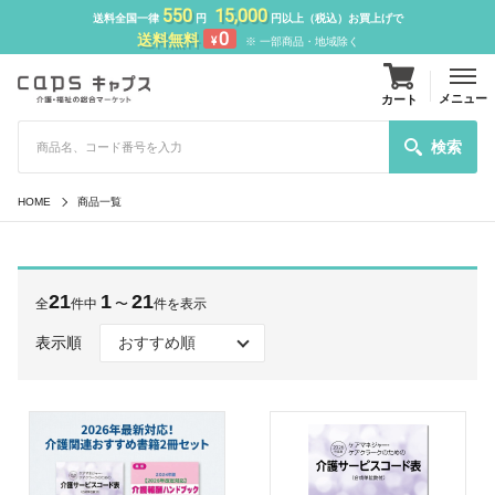
550
15,000
送料全国一律
円
円以上（税込）お買上げで
0
送料無料
¥
※ 一部商品・地域除く
メニュー
カート
検索
HOME
商品一覧
21
1
21
全
件中
〜
件を表示
表示順