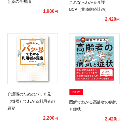
と薬の全知識
これならわかる介護
BCP（業務継続計画）
1,980
円
2,420
円
NEW
介護職のためのパッと見
（徴候）でわかる利用者の
図解でわかる高齢者の病気
異変
と症状
2,200
円
2,420
円