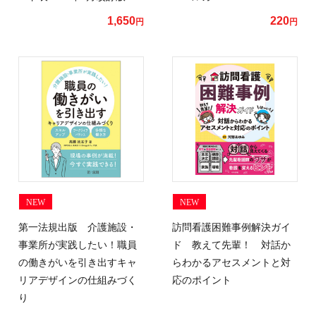
1,650
220
円
円
NEW
NEW
第一法規出版 介護施設・
訪問看護困難事例解決ガイ
事業所が実践したい！職員
ド 教えて先輩！ 対話か
の働きがいを引き出すキャ
らわかるアセスメントと対
リアデザインの仕組みづく
応のポイント
り