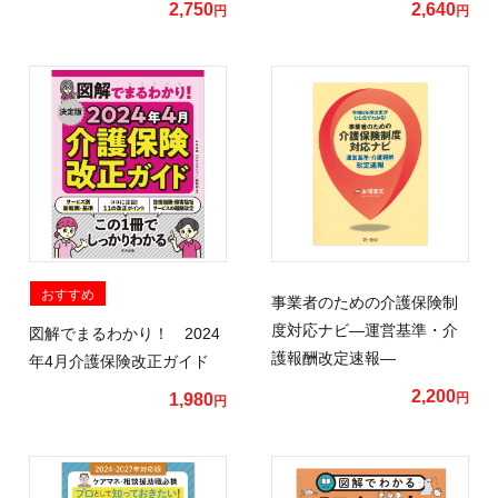
2,750
2,640
円
円
おすすめ
事業者のための介護保険制
度対応ナビ―運営基準・介
図解でまるわかり！ 2024
護報酬改定速報―
年4月介護保険改正ガイド
2,200
1,980
円
円