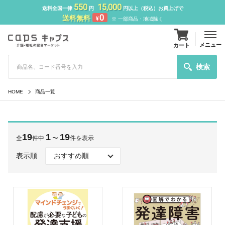
550
15,000
送料全国一律
円
円以上（税込）お買上げで
0
送料無料
¥
※ 一部商品・地域除く
メニュー
カート
検索
HOME
商品一覧
19
1
19
全
件中
〜
件を表示
表示順