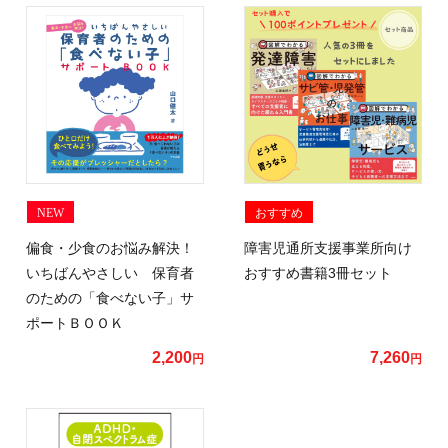
NEW
おすすめ
偏食・少食のお悩み解決！
障害児通所支援事業所向け
いちばんやさしい 保育者
おすすめ書籍3冊セット
のための「食べない子」サ
ポートＢＯＯＫ
2,200
7,260
円
円