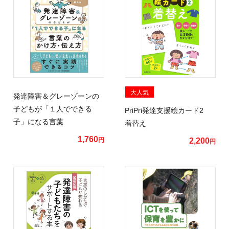
大人気
発達障害＆グレーゾーンの
子どもが「１人でできる
PriPri発達支援絵カード2
子」になる言葉
着替え
1,760
円
2,200
円