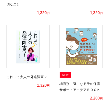
切なこと
1,320
1,320
円
円
NEW
これって大人の発達障害？
場面別 気になる子の保育
1,320
円
サポートアイデアＢＯＯＫ
2,200
円