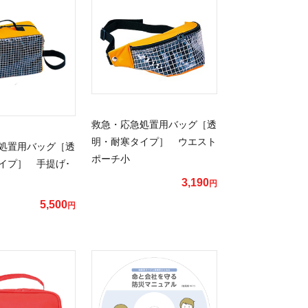
救急・応急処置用バッグ［透
明・耐寒タイプ］ ウエスト
処置用バッグ［透
ポーチ小
イプ］ 手提げ･
3,190
円
5,500
円