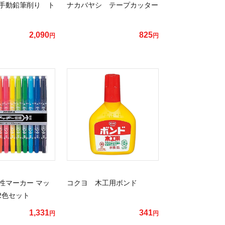
手動鉛筆削り ト
ナカバヤシ テープカッター
2,090
825
円
円
性マーカー マッ
コクヨ 木工用ボンド
2色セット
1,331
341
円
円