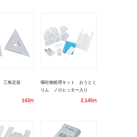
ク 三角定規
嘔吐物処理キット おうとく
りん ノロヒッター入り
143
2,145
円
円