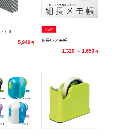
NEW
ットⅡ
細長いメモ帳
5,940
円
1,320 ～ 1,650
円