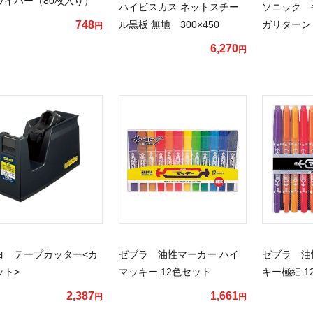
ワイパー（80枚入り）
ハイビスカス ネットスチー
ソニック 
748
ル黒板 無地 300×450
ガリターン
円
6,270
円
ヨ テープカッター<カ
ゼブラ 油性マーカー ハイ
ゼブラ 油
ット>
マッキー 12色セット
キー極細 1
2,387
1,661
円
円