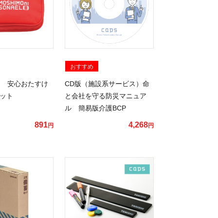
おすすめ
 安心おたすけ
CD版（施設系サービス）命
セット
と会社を守る防災マニュア
ル 簡易版介護BCP
891
4,268
円
円