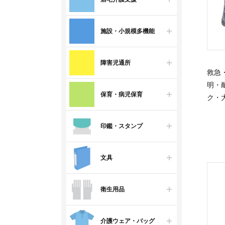
施設・小規模多機能
障害児通所
救急
明・
保育・病児保育
ク・
印鑑・スタンプ
文具
衛生用品
介護ウェア・バッグ