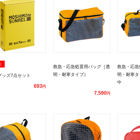
E
救急・応急処置用バッグ［透
救急・応急
明・耐寒タイプ］
明・耐寒タ
グッズ7点セット
中
693
円
7,590
円