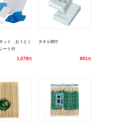
キット おうとく
タオル雑巾
シート付
1,078
891
円
円