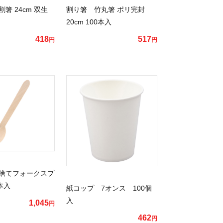
箸 24cm 双生
割り箸 竹丸箸 ポリ完封
20cm 100本入
418
517
円
円
捨てフォークスプ
本入
紙コップ 7オンス 100個
入
1,045
円
462
円