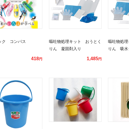
ック コンパス
嘔吐物処理キット おうとく
嘔吐物処理
りん 凝固剤入り
りん 吸水
418
1,485
円
円