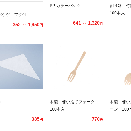
PP カラーバケツ
割り箸 竹割
100本入
バケツ フタ付
641 ～ 1,320
円
352 ～ 1,650
円
巾
木製 使い捨てフォーク
木製 使い
100本入
ーン 100
385
770
円
円