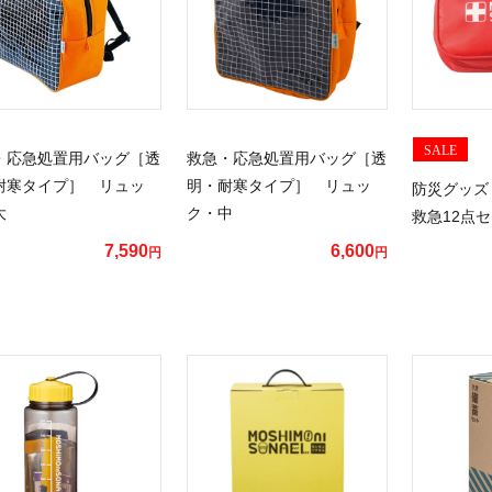
SALE
・応急処置用バッグ［透
救急・応急処置用バッグ［透
耐寒タイプ］ リュッ
明・耐寒タイプ］ リュッ
防災グッズ
大
ク・中
救急12点
7,590
6,600
円
円