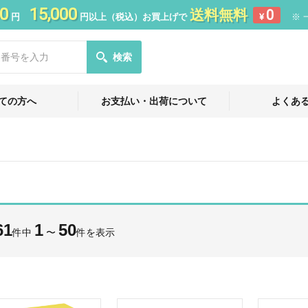
0
15,000
送料無料
0
円
円以上（税込）お買上げで
¥
※ 
検索
ての方へ
お支払い・出荷について
よくあ
61
1
50
件中
〜
件を表示