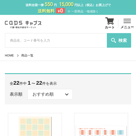
550
15,000
送料全国一律
円
円以上（税込）お買上げで
0
送料無料
¥
※ 一部商品・地域除く
メニュー
カート
検索
HOME
商品一覧
22
1
22
全
件中
〜
件を表示
表示順