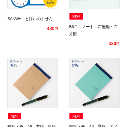
NEW
SANWA とけいのふせん
B6ヨコノート 左無地・右
480
円
方眼
330
円
NEW
NEW
複写メモ A6 方眼 里紙
複写メモ A6 罫線 エメ