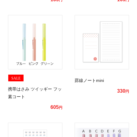
円
円
SALE
罫線ノートmini
携帯はさみ ツイッギー フッ
330
円
素コート
605
円