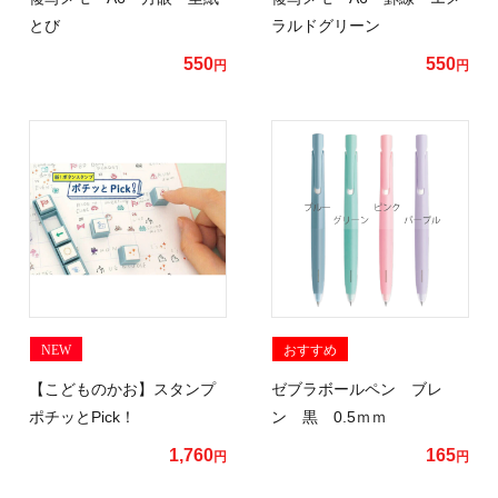
とび
ラルドグリーン
550
550
円
円
NEW
おすすめ
【こどものかお】スタンプ
ゼブラボールペン ブレ
ポチッとPick！
ン 黒 0.5ｍｍ
1,760
165
円
円