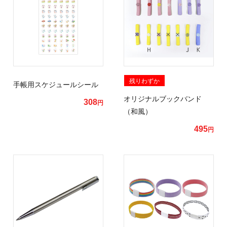
残りわずか
手帳用スケジュールシール
オリジナルブックバンド
308
円
（和風）
495
円