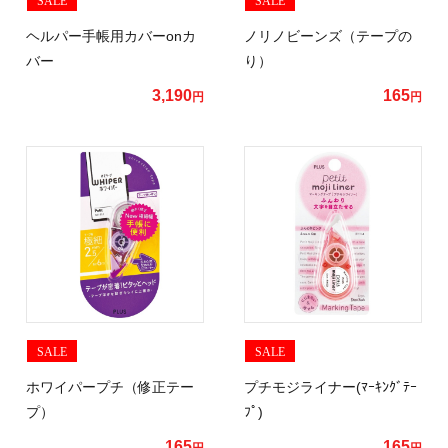
ヘルパー手帳用カバーonカ
ノリノビーンズ（テープの
バー
り）
3,190
165
円
円
SALE
SALE
ホワイパープチ（修正テー
プチモジライナー(ﾏｰｷﾝｸﾞﾃｰ
プ）
ﾌﾟ)
165
165