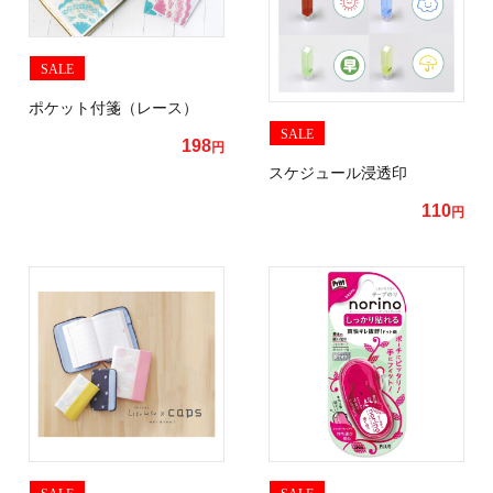
SALE
ポケット付箋（レース）
SALE
198
円
スケジュール浸透印
110
円
SALE
SALE