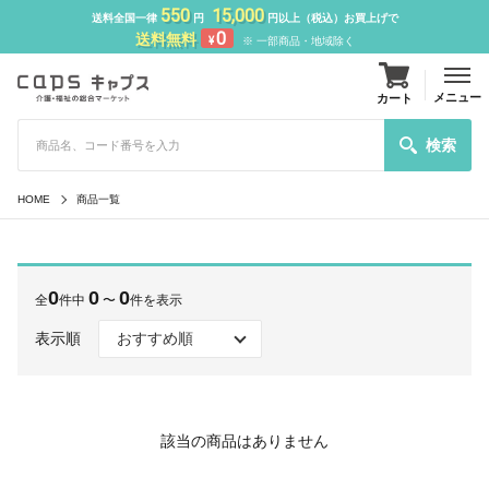
550
15,000
送料全国一律
円
円以上（税込）お買上げで
0
送料無料
¥
※ 一部商品・地域除く
メニュー
カート
検索
HOME
商品一覧
0
0
0
全
件中
〜
件を表示
表示順
該当の商品はありません