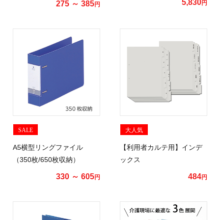
5,830
275 ～ 385
円
円
SALE
大人気
A5横型リングファイル
【利用者カルテ用】インデ
（350枚/650枚収納）
ックス
330 ～ 605
484
円
円