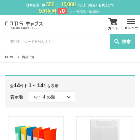
550
15,000
送料全国一律
円
円以上（税込）お買上げで
0
送料無料
¥
※ 一部商品・地域除く
メニュー
カート
検索
HOME
商品一覧
14
1
14
全
件中
〜
件を表示
表示順