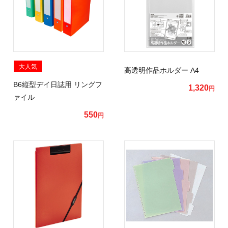
大人気
高透明作品ホルダー A4
B6縦型デイ日誌用 リングフ
1,320
円
ァイル
550
円