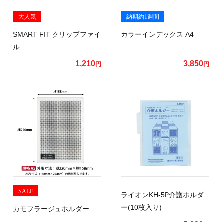
大人気
納期約1週間
SMART FIT クリップファイ
カラーインデックス A4
ル
1,210
3,850
円
円
SALE
ライオンKH-5P介護ホルダ
ー(10枚入り)
カモフラージュホルダー