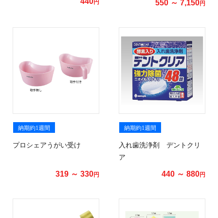
440
円
550 ～ 7,150
円
納期約1週間
納期約1週間
プロシェアうがい受け
入れ歯洗浄剤 デントクリ
ア
319 ～ 330
440 ～ 880
円
円