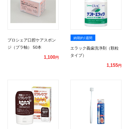
納期約1週間
プロシェア口腔ケアスポン
ジ（プラ軸） 50本
エラック義歯洗浄剤（顆粒
タイプ）
1,100
円
1,155
円