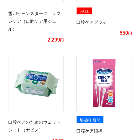
SALE
雪印ビーンスターク リフ
レケア（口腔ケア用ジェ
口腔ケアブラシ
ル）
550
円
2,299
円
納期約1週間
口腔ケアのためのウェット
シート（ナビス）
口腔ケア綿棒