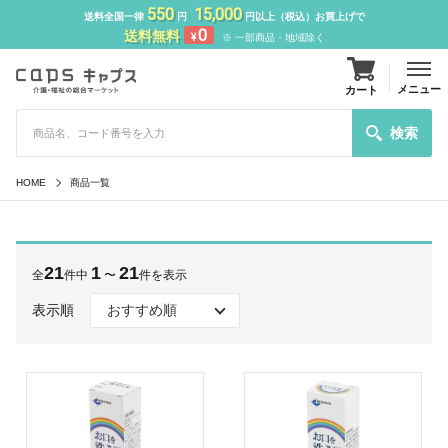
550
15,000
送料全国一律
円
円以上（税込）お買上げで
0
送料無料
¥
※ 一部商品・地域除く
メニュー
カート
検索
HOME
商品一覧
21
1
21
全
件中
〜
件を表示
表示順