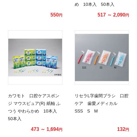
め 10本入 50本入
550
517 ～ 2,090
円
円
カワモト 口腔ケアスポン
リセラL字歯間ブラシ 口腔
ジ マウスピュア(R) 紙軸 ふ
ケア 歯愛メディカル
つう やわらかめ 10本入
SSS S M
50本入
473 ～ 1,694
132
円
円