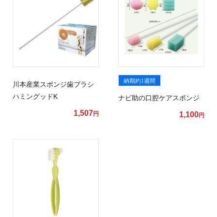
納期約1週間
川本産業スポンジ歯ブラシ
ハミングッドK
ナビ助の口腔ケアスポンジ
1,507
円
1,100
円