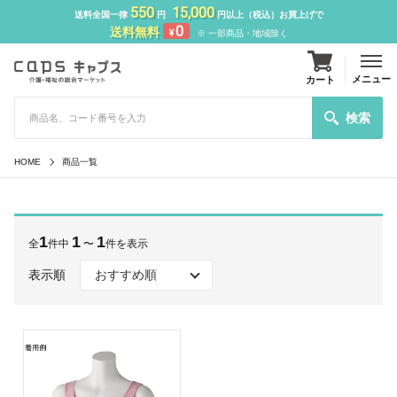
550
15,000
送料全国一律
円
円以上（税込）お買上げで
0
送料無料
¥
※ 一部商品・地域除く
メニュー
カート
検索
HOME
商品一覧
1
1
1
全
件中
〜
件を表示
表示順