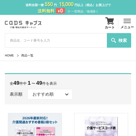
550
15,000
送料全国一律
円
円以上（税込）お買上げで
0
送料無料
¥
※ 一部商品・地域除く
メニュー
カート
検索
HOME
商品一覧
49
1
49
全
件中
〜
件を表示
表示順