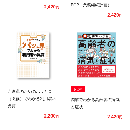
BCP（業務継続計画）
2,420
円
2,420
円
NEW
介護職のためのパッと見
（徴候）でわかる利用者の
図解でわかる高齢者の病気
異変
と症状
2,200
円
2,420
円