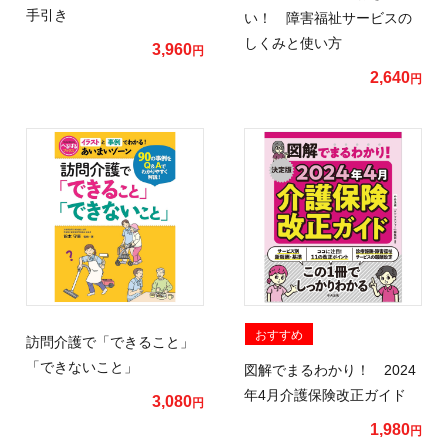
手引き
い！ 障害福祉サービスの
しくみと使い方
3,960
円
2,640
円
おすすめ
訪問介護で「できること」
「できないこと」
図解でまるわかり！ 2024
年4月介護保険改正ガイド
3,080
円
1,980
円