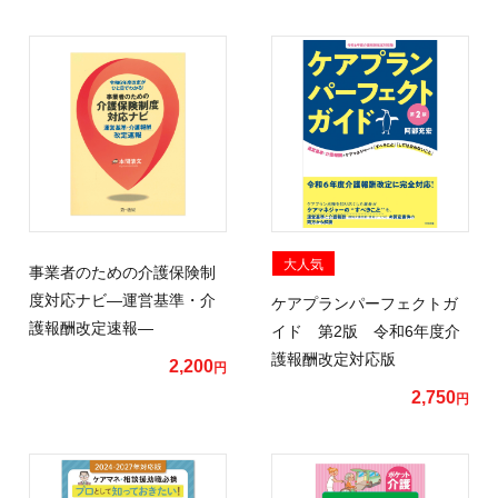
大人気
事業者のための介護保険制
度対応ナビ―運営基準・介
ケアプランパーフェクトガ
護報酬改定速報―
イド 第2版 令和6年度介
護報酬改定対応版
2,200
円
2,750
円