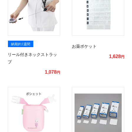
納期約1週間
お薬ポケット
リール付きネックストラッ
1,628
円
プ
1,078
円