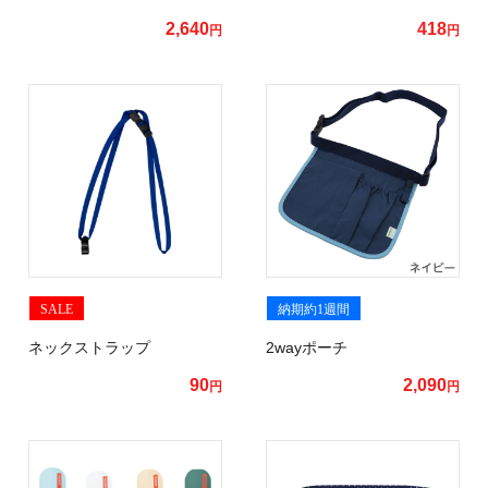
2,640
418
円
円
SALE
納期約1週間
ネックストラップ
2wayポーチ
90
2,090
円
円