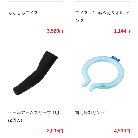
もちもちアイス
アイスノン 極冷えタオル ピ
ンク
3,520
1,144
円
円
クールアームスリーブ 1組
首元冷却リング
(2個入)
2,035
4,510
円
円