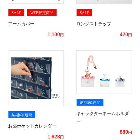
SALE
WEB限定商品
SALE
アームカバー
ロングストラップ
1,100
420
円
円
納期約1週間
キャラクターネームホルダ
納期約1週間
ー
お薬ポケットカレンダー
880
円
1,628
円