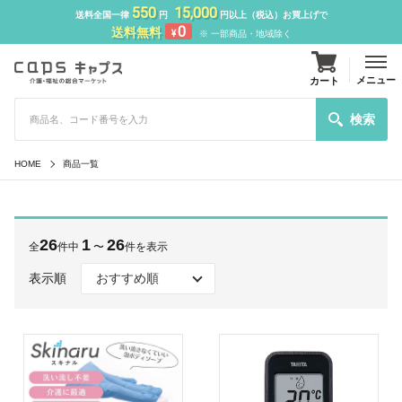
550
15,000
送料全国一律
円
円以上（税込）お買上げで
0
送料無料
¥
※ 一部商品・地域除く
メニュー
カート
検索
HOME
商品一覧
26
1
26
全
件中
〜
件を表示
表示順