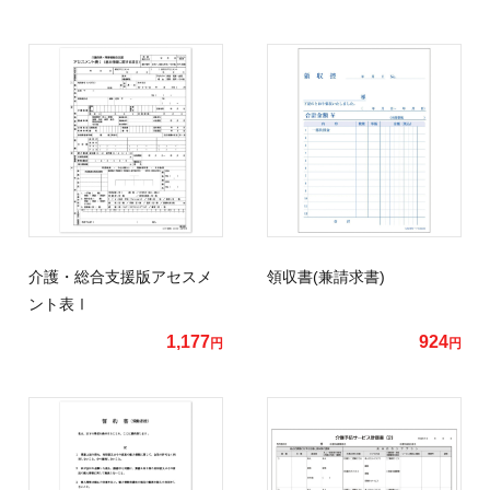
介護・総合支援版アセスメ
領収書(兼請求書)
ント表Ⅰ
1,177
924
円
円