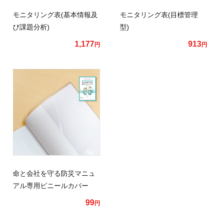
モニタリング表(基本情報及
モニタリング表(目標管理
び課題分析)
型)
1,177
913
円
円
命と会社を守る防災マニュ
アル専用ビニールカバー
99
円