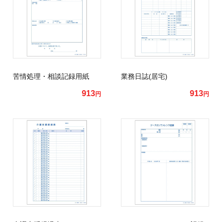
苦情処理・相談記録用紙
業務日誌(居宅)
913
913
円
円