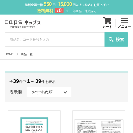
550
15,000
送料全国一律
円
円以上（税込）お買上げで
0
送料無料
¥
※ 一部商品・地域除く
メニュー
カート
検索
HOME
商品一覧
39
1
39
全
件中
〜
件を表示
表示順