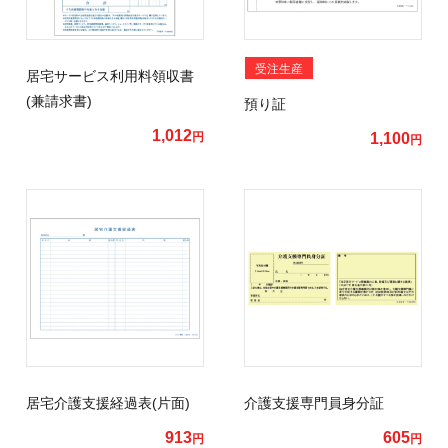
受注生産
居宅サービス利用料領収書
(兼請求書)
預り証
1,012
円
1,100
円
居宅介護支援経過表(片面)
介護支援専門員身分証
913
605
円
円