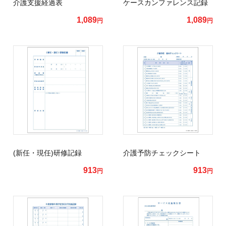
介護支援経過表
ケースカンファレンス記録
1,089
1,089
円
円
(新任・現任)研修記録
介護予防チェックシート
913
913
円
円