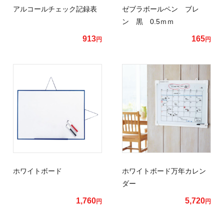
アルコールチェック記録表
ゼブラボールペン ブレ
ン 黒 0.5ｍｍ
913
165
円
円
ホワイトボード
ホワイトボード万年カレン
ダー
1,760
5,720
円
円