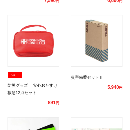
7,590
6,600
円
円
SALE
災害備蓄セットⅡ
防災グッズ 安心おたすけ
5,940
円
救急12点セット
891
円