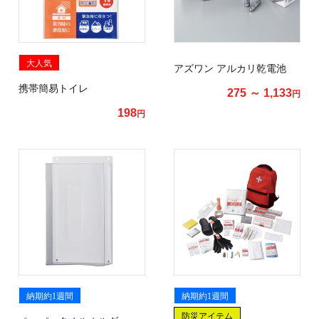
大人気
アズワン アルカリ乾電池
携帯簡易トイレ
275 ～ 1,133
円
198
円
納期約1週間
納期約1週間
防災アイテム