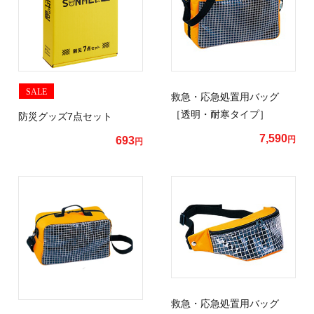
SALE
救急・応急処置用バッグ
［透明・耐寒タイプ］
防災グッズ7点セット
7,590
693
円
円
救急・応急処置用バッグ