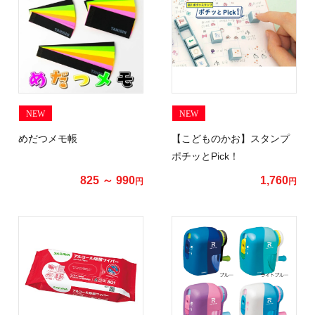
NEW
NEW
めだつメモ帳
【こどものかお】スタンプ
ポチッとPick！
825 ～ 990
1,760
円
円