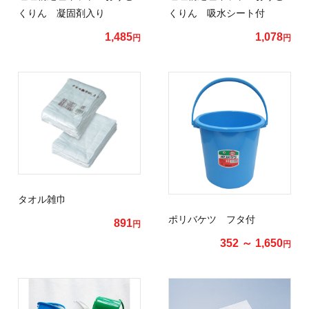
くりん 凝固剤入り
くりん 吸水シート付
1,485
1,078
円
円
タオル雑巾
ポリバケツ フタ付
891
円
352 ～ 1,650
円