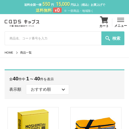
550
15,000
送料全国一律
円
円以上（税込）お買上げで
0
送料無料
¥
※ 一部商品・地域除く
メニュー
カート
検索
HOME
商品一覧
40
1
40
全
件中
〜
件を表示
表示順