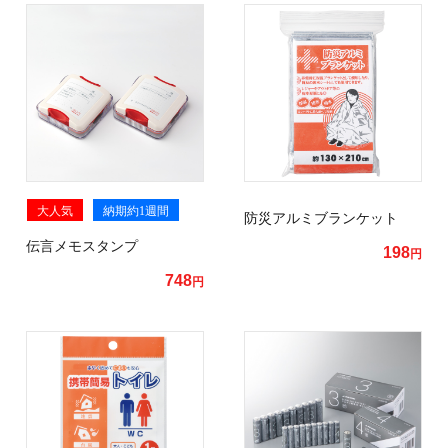
大人気
納期約1週間
防災アルミブランケット
伝言メモスタンプ
198
円
748
円