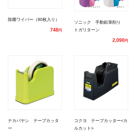
除菌ワイパー（80枚入り）
ソニック 手動鉛筆削り
748
トガリターン
円
2,090
円
ナカバヤシ テープカッタ
コクヨ テープカッター<カ
ー
ルカット>