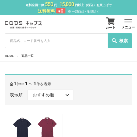
550
15,000
送料全国一律
円
円以上（税込）お買上げで
0
送料無料
¥
※ 一部商品・地域除く
メニュー
カート
検索
HOME
商品一覧
1
1
1
全
件中
〜
件を表示
表示順