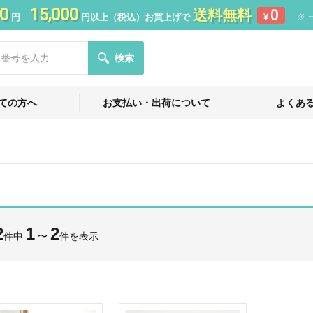
0
15,000
送料無料
0
円
円以上（税込）お買上げで
¥
※ 
検索
ての方へ
お支払い・出荷について
よくあ
2
1
2
件中
〜
件を表示