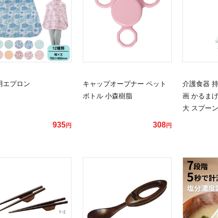
用エプロン
キャップオープナー ペット
介護食器 
ボトル 小森樹脂
画 かるまげ
大 スプー
935
308
円
円