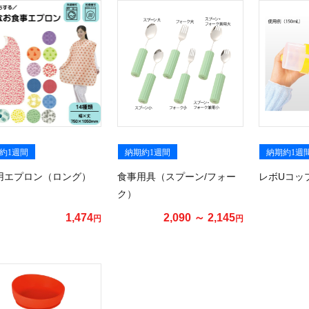
約1週間
納期約1週間
納期約1週
用エプロン（ロング）
食事用具（スプーン/フォー
レボUコッ
ク）
1,474
2,090 ～ 2,145
円
円