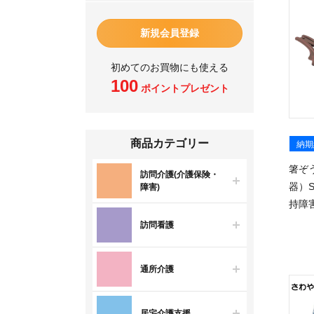
新規会員登録
初めてのお買物にも使える
100
ポイントプレゼント
商品カテゴリー
納期
箸ぞ
訪問介護(介護保険・
器）
障害)
持障
訪問看護
通所介護
居宅介護支援