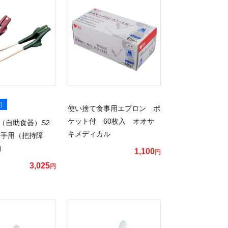
間
使い捨て食事用エプロン ポ
ケット付 60枚入 オオサ
（自助食器）S2
キメディカル
右手用（把持障
）
1,100
円
3,025
円