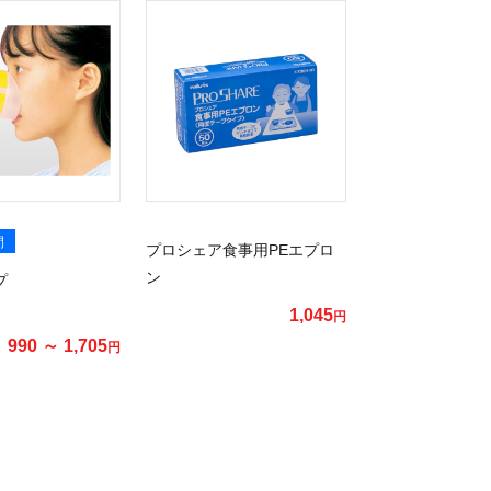
間
プロシェア食事用PEエプロ
ン
プ
1,045
円
990 ～ 1,705
円