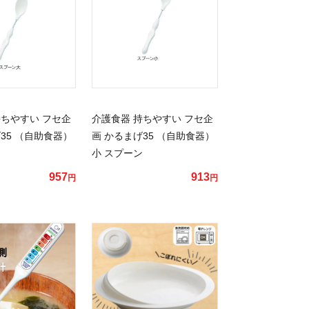
持ちやすい フセ企
介護食器 持ちやすい フセ企
35 （自助食器）
画 かるまげ35 （自助食器）
ン
小 スプーン
957
913
円
円