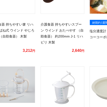
納期約1週
食器 持ちやすい箸 リハ
介護食器 持ちやすいスプー
ばね式 ウインド やじろ
ン ウインド おたべやす （自
塩分濃度計
 （自助食器） 木製
助食器） 約200mm J-1 リハ
コーコーポ
ビリ 木製
3,212
2,640
円
円