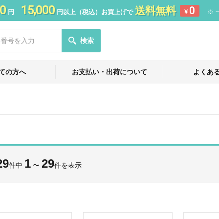
0
15,000
送料無料
0
円
円以上（税込）お買上げで
¥
※ 
検索
ての方へ
お支払い・出荷について
よくあ
29
1
29
件中
〜
件を表示