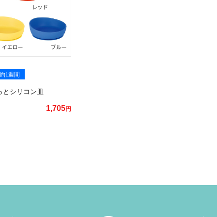
約1週間
っとシリコン皿
1,705
円