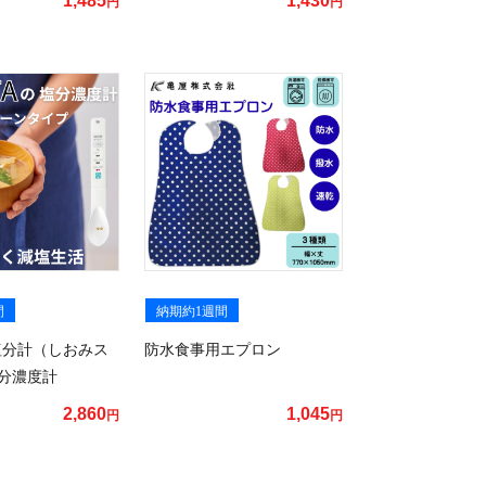
1,485
1,430
円
円
間
納期約1週間
 塩分計（しおみス
防水食事用エプロン
分濃度計
2,860
1,045
円
円