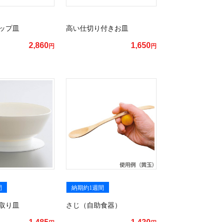
ップ皿
高い仕切り付きお皿
2,860
1,650
円
円
間
納期約1週間
取り皿
さじ（自助食器）