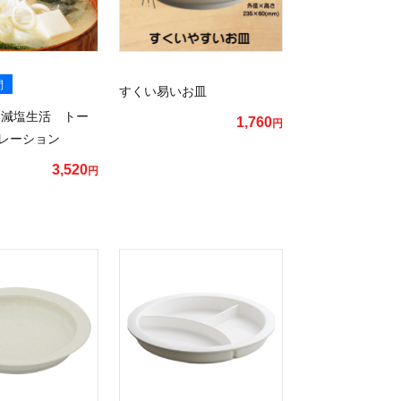
間
すくい易いお皿
 減塩生活 トー
1,760
円
レーション
3,520
円