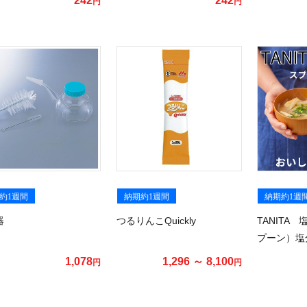
242
242
円
円
約1週間
納期約1週間
納期約1週
器
つるりんこQuickly
TANITA
プーン）塩
1,078
1,296 ～ 8,100
円
円