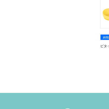
納期
ピタ