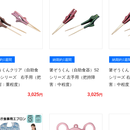
約1週間
納期約1週間
納期約1週
うくんクリア（自助食
箸ぞうくん（自助食器）S2
箸ぞうくん
Sシリーズ 右手用（把
シリーズ 左手用（把持障
シリーズ 
害：重程度）
害：中程度）
害：中程度
3,025
3,025
円
円