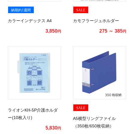
納期約1週間
SALE
カラーインデックス A4
カモフラージュホルダー
3,850
275 ～ 385
円
円
SALE
ライオンKH-5P介護ホルダ
ー(10枚入り)
A5横型リングファイル
（350枚/650枚収納）
5,830
円