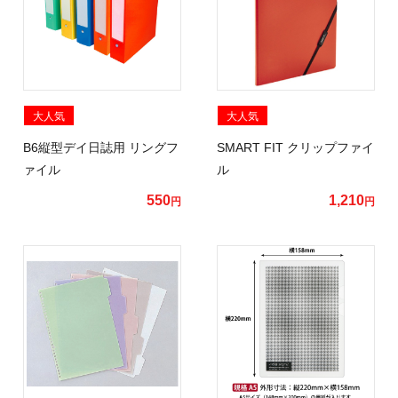
大人気
大人気
B6縦型デイ日誌用 リングフ
SMART FIT クリップファイ
ァイル
ル
550
1,210
円
円