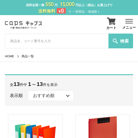
550
15,000
送料全国一律
円
円以上（税込）お買上げで
0
送料無料
¥
※ 一部商品・地域除く
メニュー
カート
検索
HOME
商品一覧
13
1
13
全
件中
〜
件を表示
表示順