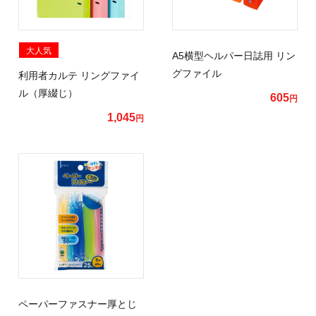
大人気
A5横型ヘルパー日誌用 リン
グファイル
利用者カルテ リングファイ
ル（厚綴じ）
605
円
1,045
円
ペーパーファスナー厚とじ