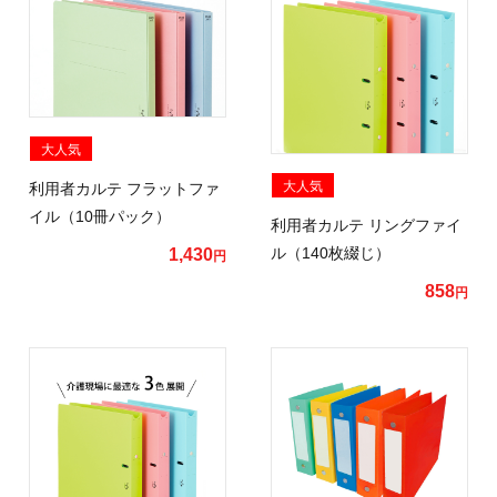
大人気
大人気
利用者カルテ フラットファ
イル（10冊パック）
利用者カルテ リングファイ
ル（140枚綴じ）
1,430
円
858
円