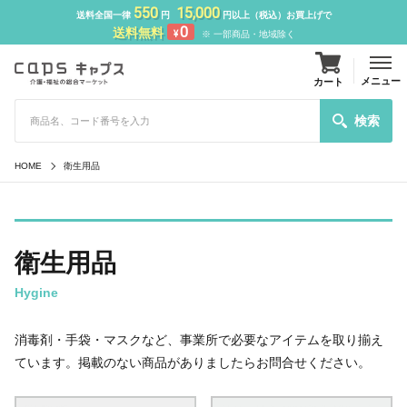
550
15,000
送料全国一律
円
円以上（税込）お買上げで
0
送料無料
¥
※ 一部商品・地域除く
メニュー
カート
検索
HOME
衛生用品
衛生用品
Hygine
消毒剤・手袋・マスクなど、事業所で必要なアイテムを取り揃え
ています。掲載のない商品がありましたらお問合せください。