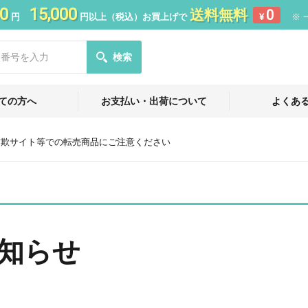
0
15,000
送料無料
0
円
円以上（税込）お買上げで
¥
※ 
検索
ての方へ
お支払い・出荷について
よくあ
詐欺サイト等での転売商品にご注意ください
知らせ