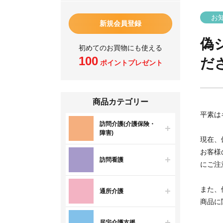
お
新規会員登録
偽
初めてのお買物にも使える
100
だ
ポイントプレゼント
商品カテゴリー
平素は
訪問介護(介護保険・
障害)
現在、
お客様
訪問看護
にご注
また、
通所介護
商品に
居宅介護支援