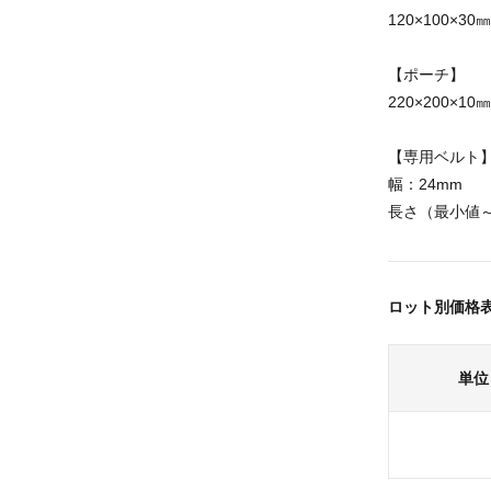
120×100×30㎜
【ポーチ】
220×200×10㎜
【専用ベルト
幅：24mm
長さ（最小値～最
ロット別価格
単位