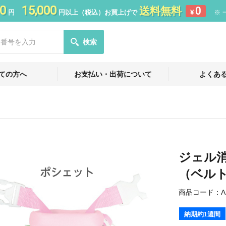
0
15,000
送料無料
0
円
円以上（税込）お買上げで
¥
※ 
検索
ての方へ
お支払い・出荷について
よくあ
ジェル
（ベル
商品コード：
A
納期約1週間