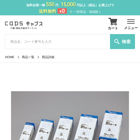
550
15,000
送料全国一律
円
円以上（税込）お買上げで
0
送料無料
¥
※ 一部商品・地域除く
メニュー
カート
検索
HOME
商品一覧
商品詳細