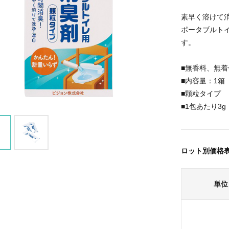
素早く溶けて
ポータブルト
す。
■無香料、無着
■内容量：1箱
■顆粒タイプ
■1包あたり3g
ロット別価格
単位