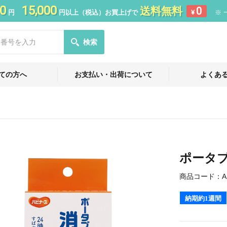
0
15,000
送料無料
0
円
円以上（税込）お買上げで
¥
※ 
検索
ての方へ
お支払い・出荷について
よくあ
ポータ
商品コード：
A
納期約1週間