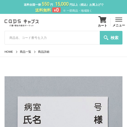
550
15,000
送料全国一律
円
円以上（税込）お買上げで
0
送料無料
¥
※ 一部商品・地域除く
メニュー
カート
検索
HOME
商品一覧
商品詳細