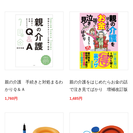
親の介護 手続きと対処まるわ
親の介護をはじめたらお金の話
かりＱ＆Ａ
で泣き見てばかり 増補改訂版
1,760
円
1,485
円