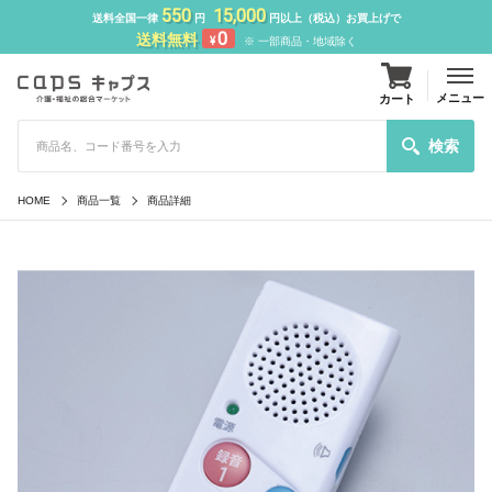
550
15,000
送料全国一律
円
円以上（税込）お買上げで
0
送料無料
¥
※ 一部商品・地域除く
メニュー
カート
検索
HOME
商品一覧
商品詳細