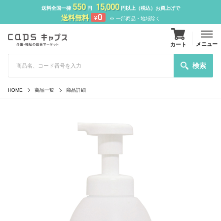
550
15,000
送料全国一律
円
円以上（税込）お買上げで
0
送料無料
¥
※ 一部商品・地域除く
メニュー
カート
検索
HOME
商品一覧
商品詳細