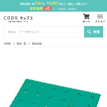
550
15,000
送料全国一律
円
円以上（税込）お買上げで
0
送料無料
¥
※ 一部商品・地域除く
メニュー
カート
検索
HOME
商品一覧
商品詳細