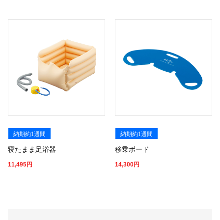
納期約1週間
納期約1週間
寝たまま足浴器
移乗ボード
11,495
円
14,300
円