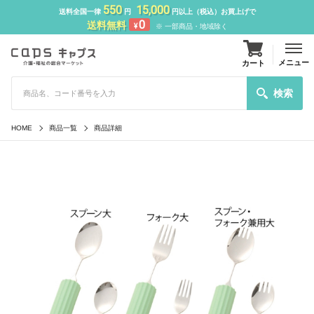
550
15,000
送料全国一律
円
円以上（税込）お買上げで
0
送料無料
¥
※ 一部商品・地域除く
メニュー
カート
検索
HOME
商品一覧
商品詳細