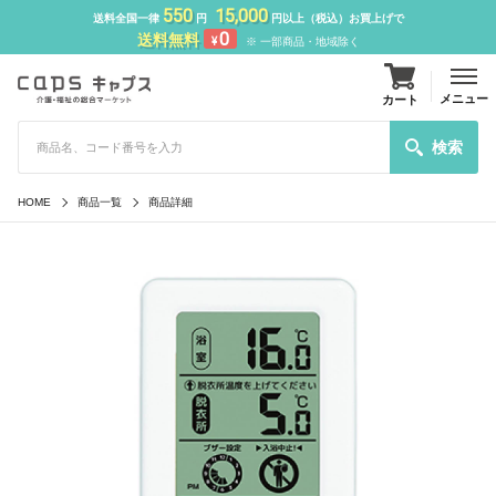
550
15,000
送料全国一律
円
円以上（税込）お買上げで
0
送料無料
¥
※ 一部商品・地域除く
メニュー
カート
検索
HOME
商品一覧
商品詳細