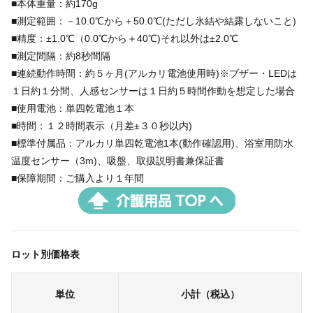
■本体重量：約170g
■測定範囲：－10.0℃から＋50.0℃(ただし氷結や結露しないこと)
■精度：±1.0℃（0.0℃から＋40℃)それ以外は±2.0℃
■測定間隔：約8秒間隔
■連続動作時間：約５ヶ月(アルカリ電池使用時)※ブザー・LEDは
１日約１分間、人感センサーは１日約５時間作動を想定した場合
■使用電池：単四乾電池１本
■時間：１２時間表示（月差±３０秒以内)
■標準付属品：アルカリ単四乾電池1本(動作確認用)、浴室用防水
温度センサー（3m)、吸盤、取扱説明書兼保証書
■保障期間：ご購入より１年間
ロット別価格表
単位
小計（税込）