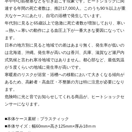
卒中や心筋梗塞などを引き起こす現象です。ヒートショックに関
連する年間の死亡者数は、推計17,000人。このうち90％以上が重
大なケースにあたり、自宅の浴槽で発生しています。
年代別に見ると65歳以上で急激に死亡者数が増加しており、寒い
→熱い→寒いの動作による血圧上下が一番大きな要因になってい
ます。
日本の地方別に見ると地域での差はあまり無く、発生率が低いの
は北海道、沖縄。発生率が高いのは香川、兵庫、滋賀など瀬戸内
式気候と言われ寒冷地域ではありません。都心部など、最低気温
が５度くらいの地域に発生率が高いです。
寒暖差のリスクが浴室・浴槽への移動において大きくなる傾向が
あるため、高齢者・高血圧・不整脈の方は特に注意が必要になり
ます。
危険時に光と音でお知らせしてくれる商品が、ヒートショックセ
ンサーになります。
■本体ケース素材：プラスティック
■本体サイズ：幅60mm×高さ125mm×厚み18ｍｍ