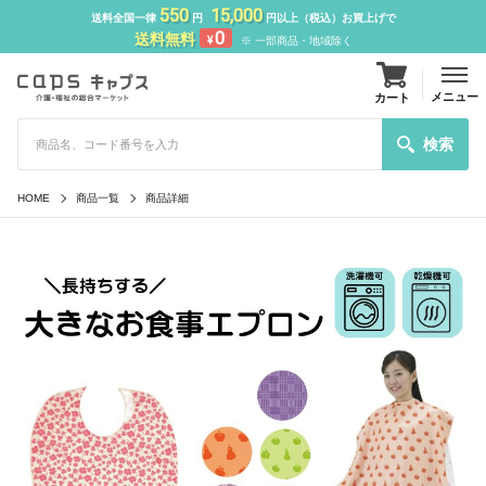
550
15,000
送料全国一律
円
円以上（税込）お買上げで
0
送料無料
¥
※ 一部商品・地域除く
メニュー
カート
検索
HOME
商品一覧
商品詳細