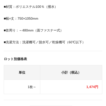
■材質：ポリエステル100％（撥水）
■幅×丈：750×1050mm
■首周り：～480mm（面ファスナー式）
■洗濯方法：洗濯機可／脱水可／乾燥機可（60℃以下）
ロット別価格表
単位
小計（税込）
1枚～
1,474円