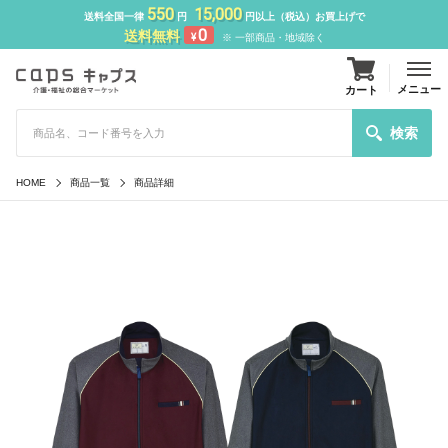
550
15,000
送料全国一律
円
円以上（税込）お買上げで
0
送料無料
¥
※ 一部商品・地域除く
メニュー
カート
検索
HOME
商品一覧
商品詳細