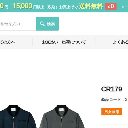
0
15,000
送料無料
0
円
円以上（税込）お買上げで
¥
※ 
検索
ての方へ
お支払い・出荷について
よくあ
CR17
商品コード：
3
男女兼用