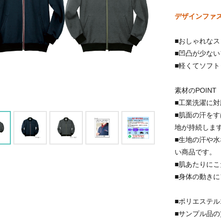
デザインファ
■おしゃれな
■凹凸が少な
■軽くてソフ
素材のPOINT
■工業洗濯に
■肌面の汗を
地が持続しま
■生地の汗や
い商品です。
■肌あたりに
■身体の動き
■ポリエステル
■サンプル品