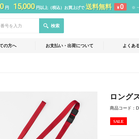
0
15,000
送料無料
0
円
円以上（税込）お買上げで
¥
※ 
検索
ての方へ
お支払い・出荷について
よくあ
ロング
商品コード：
D
SALE