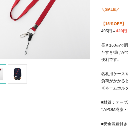
＼SALE／
【15％OFF】
495円→
420円
長さ160㎝で
たすき掛けが
便利です。
名札用ケース
負荷がかかる
※ネームホル
■材質：テープ
ツ/POM樹脂
■安全装置付き