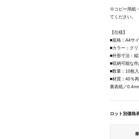
※コピー用紙
てください。
【仕様】
■規格：A4サ
■カラー：クリ
■外形寸法：縦3
■収納可能な作品
■数量：10枚
■材質：40％
裏表紙／0.4m
ロット別価格