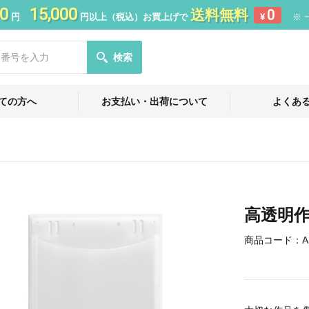
0
15,000
送料無料
0
円
円以上（税込）お買上げで
¥
※ 
検索
ての方へ
お支払い・出荷について
よくあ
高透明作
商品コード：
A