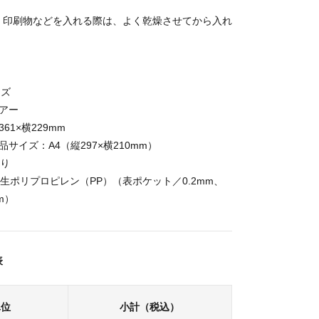
・印刷物などを入れる際は、よく乾燥させてから入れ
イズ
アー
61×横229mm
サイズ：A4（縦297×横210mm）
入り
再生ポリプロピレン（PP）（表ポケット／0.2mm、
m）
表
単位
小計（税込）