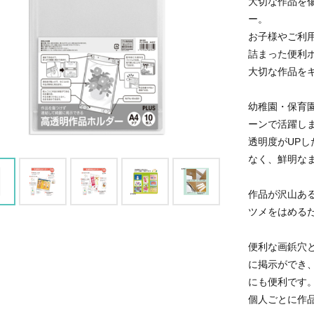
大切な作品を
ー。
お子様やご利
詰まった便利
大切な作品を
幼稚園・保育
ーンで活躍し
透明度がUP
なく、鮮明な
作品が沢山あ
ツメをはめる
便利な画鋲穴
に掲示ができ
にも便利です
個人ごとに作