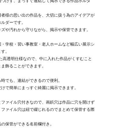
傷つけず、まっすぐ連結して掲示できる作品ホルダ
用者様の思い出の作品を、大切に扱う為のアイデアが
ホルダーです。
キズや汚れから守りながら、掲示や保管できます。
園・学校・習い事教室・老人ホームなど幅広い展示シ
ます。
した高透明仕様なので、中に入れた作品がくすむこと
まま飾ることができます。
る時でも、連結ができるので便利。
だけで簡単にまっすぐ綺麗に掲示できます。
とファイル穴付きなので、画鋲穴は作品に穴を開けず
、ファイル穴は紐で綴じれるのでまとめて保管する際
。
品の保管ができる名前欄付き。