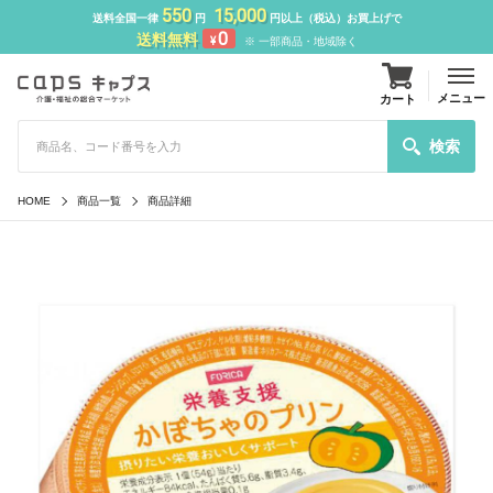
550
15,000
送料全国一律
円
円以上（税込）お買上げで
0
送料無料
¥
※ 一部商品・地域除く
メニュー
カート
検索
HOME
商品一覧
商品詳細