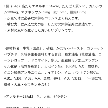
1個（54g）当たりエネルギー84kcal、たんぱく質5.6g、カルシウ
ム133mg、マグネシウム59mg、鉄1.5mg、亜鉛1.8mg
・少量で体に必要な栄養をバランスよく補えます。
・噛む力、飲み込む力の低下した方の栄養補給に最適です。
・素材の風味を生かしたおいしいプリンです。
○原材料名：牛乳（国産）、砂糖、かぼちゃペースト、コラーゲン
ペプチド、乳等を主要原料とする食品、粉末油脂（植物油脂、コ
ーンシロップ）、ドロマイト、寒天、亜鉛酵母／加工デンプン、
ゲル化剤（増粘多糖類）、カゼインNa、乳化剤、V.C、酸味料、
クエン酸鉄アンモニウム、ナイアシン、V.E、パントテン酸Ca、
V.B1、V.B6、V.B2、V.A、葉酸、香料、V.D、V.B12、（一部に乳
成分・大豆・ゼラチンを含む）
○アレルギー27品目：乳、大豆、ゼラチン