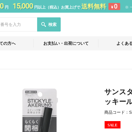
0
15,000
送料無料
0
円
円以上（税込）お買上げで
¥
※ 
検索
ての方へ
お支払い・出荷について
よくあ
サンス
ッキー
商品コード：
S
SALE