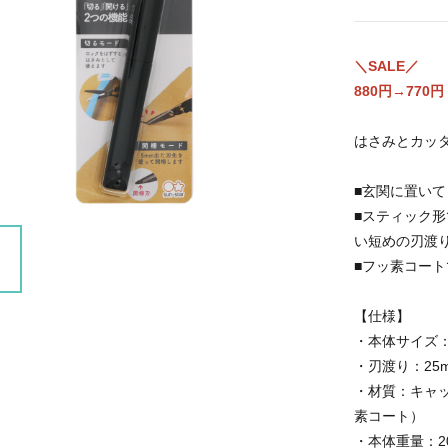
＼SALE／
880円→770円
はさみとカッタ
■玄関に置い
■スティック
い短めの刃渡
■フッ素コー
【仕様】
・本体サイズ：1
・刃渡り：25
・材質：キャ
素コート）
・本体重量：2