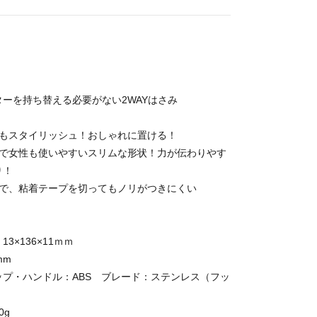
ーを持ち替える必要がない2WAYはさみ
てもスタイリッシュ！おしゃれに置ける！
形で女性も使いやすいスリムな形状！力が伝わりやす
り！
トで、粘着テープを切ってもノリがつきにくい
3×136×11ｍｍ
mm
ップ・ハンドル：ABS ブレード：ステンレス（フッ
0g