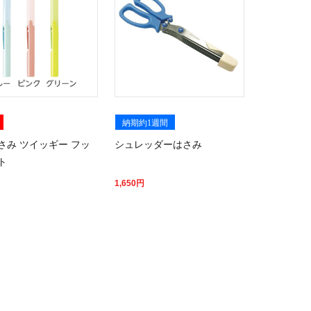
納期約1週間
さみ ツイッギー フッ
シュレッダーはさみ
ト
1,650
円