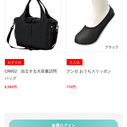
おすすめ
大人気
CR652 自立する大容量訪問
グンゼ おうちスリッポン
バッグ
8,580
円
770
円
会員ログイン