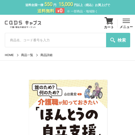
550
15,000
送料全国一律
円
円以上（税込）お買上げで
0
送料無料
¥
※ 一部商品・地域除く
メニュー
カート
検索
HOME
商品一覧
商品詳細