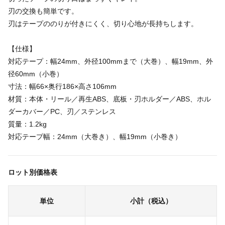
刃の交換も簡単です。
刃はテープののりが付きにくく、切り心地が長持ちします。
【仕様】
対応テープ：幅24mm、外径100mmまで（大巻）、幅19mm、外
径60mm（小巻）
寸法：幅66×奥行186×高さ106mm
材質：本体・リール／再生ABS、底板・刃ホルダー／ABS、ホル
ダーカバー／PC、刃／ステンレス
質量：1.2kg
対応テープ幅：24mm（大巻き）、幅19mm（小巻き）
ロット別価格表
単位
小計（税込）