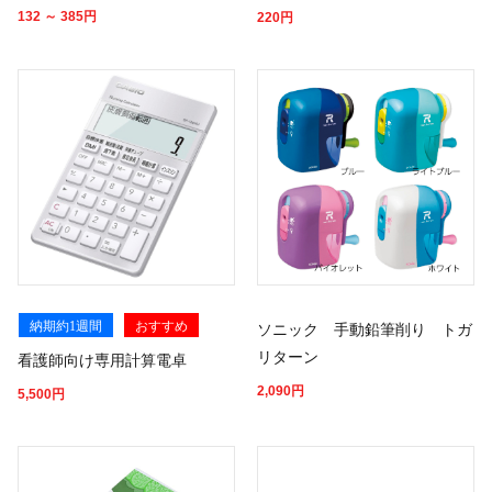
132 ～ 385
円
220
円
納期約1週間
おすすめ
ソニック 手動鉛筆削り トガ
リターン
看護師向け専用計算電卓
2,090
円
5,500
円