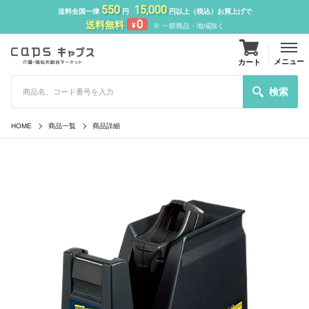
550
15,000
送料全国一律
円
円以上（税込）お買上げで
0
送料無料
¥
※ 一部商品・地域除く
メニュー
カート
検索
HOME
商品一覧
商品詳細