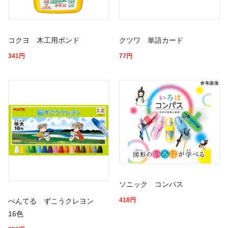
コクヨ 木工用ボンド
クツワ 単語カード
341
円
77
円
ソニック コンパス
418
円
ぺんてる ずこうクレヨン
16色