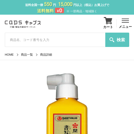
550
15,000
送料全国一律
円
円以上（税込）お買上げで
0
送料無料
¥
※ 一部商品・地域除く
メニュー
カート
検索
HOME
商品一覧
商品詳細