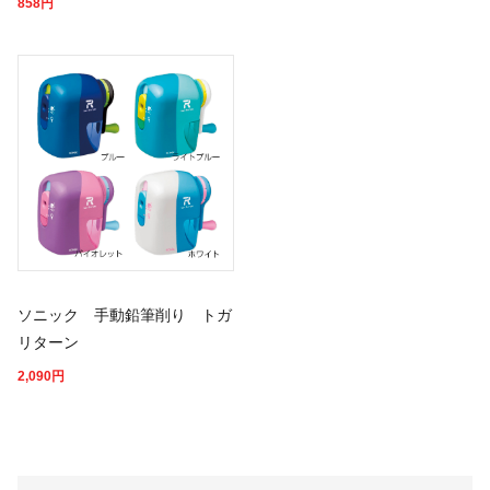
858
円
ソニック 手動鉛筆削り トガ
リターン
2,090
円