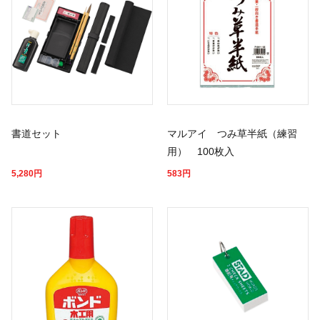
書道セット
マルアイ つみ草半紙（練習
用） 100枚入
5,280
円
583
円