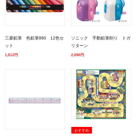
三菱鉛筆 色鉛筆880 12色セ
ソニック 手動鉛筆削り トガ
ット
リターン
1,012
円
2,090
円
おすすめ