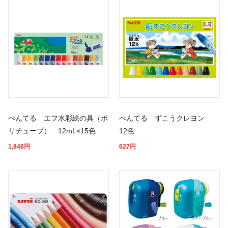
ぺんてる エフ水彩絵の具（ポ
ぺんてる ずこうクレヨン
リチューブ） 12mL×15色
12色
1,848
円
627
円