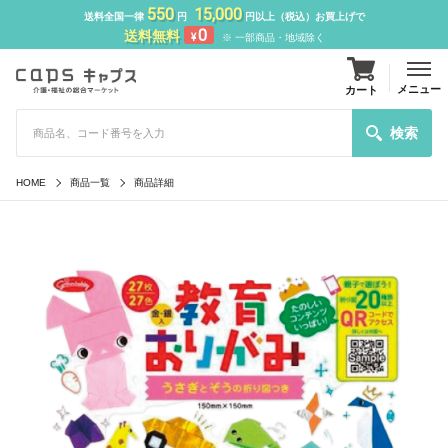
550
15,000
送料全国一律
円
円以上（税込）お買上げで
0
送料無料
¥
※ 一部商品・地域除く
メニュー
カート
検索
HOME
商品一覧
商品詳細